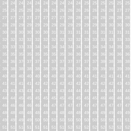
240
241
242
243
244
245
246
247
248
249
250
251
252
253
254
25
256
257
258
259
260
261
262
263
264
265
266
267
268
269
270
27
272
273
274
275
276
277
278
279
280
281
282
283
284
285
286
28
288
289
290
291
292
293
294
295
296
297
298
299
300
301
302
30
304
305
306
307
308
309
310
311
312
313
314
315
316
317
318
31
320
321
322
323
324
325
326
327
328
329
330
331
332
333
334
33
336
337
338
339
340
341
342
343
344
345
346
347
348
349
350
35
352
353
354
355
356
357
358
359
360
361
362
363
364
365
366
36
368
369
370
371
372
373
374
375
376
377
378
379
380
381
382
38
384
385
386
387
388
389
390
391
392
393
394
395
396
397
398
39
400
401
402
403
404
405
406
407
408
409
410
411
412
413
414
41
416
417
418
419
420
421
422
423
424
425
426
427
428
429
430
43
432
433
434
435
436
437
438
439
440
441
442
443
444
445
446
44
448
449
450
451
452
453
454
455
456
457
458
459
460
461
462
46
464
465
466
467
468
469
470
471
472
473
474
475
476
477
478
47
480
481
482
483
484
485
486
487
488
489
490
491
492
493
494
49
496
497
498
499
500
501
502
503
504
505
506
507
508
509
510
51
512
513
514
515
516
517
518
519
520
521
522
523
524
525
526
52