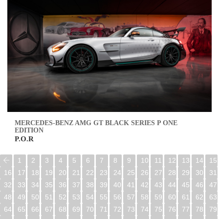
MERCEDES-BENZ AMG GT BLACK SERIES P ONE
EDITION
P.O.R
1
2
3
4
5
6
7
8
9
10
11
12
13
14
15
16
17
18
19
20
21
22
23
24
25
26
27
28
29
30
31
32
33
34
35
36
37
38
39
40
41
42
43
44
45
46
47
48
49
50
51
52
53
54
55
56
57
58
59
60
61
62
63
64
65
66
67
68
69
70
71
72
73
74
75
76
77
78
79