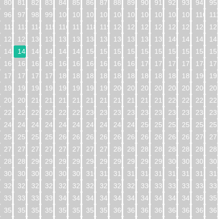
80
81
82
83
84
85
86
87
88
89
90
91
92
93
94
95
96
97
98
99
100
101
102
103
104
105
106
107
108
109
110
11
112
113
114
115
116
117
118
119
120
121
122
123
124
125
126
12
128
129
130
131
132
133
134
135
136
137
138
139
140
141
142
14
144
145
146
147
148
149
150
151
152
153
154
155
156
157
158
15
160
161
162
163
164
165
166
167
168
169
170
171
172
173
174
17
176
177
178
179
180
181
182
183
184
185
186
187
188
189
190
19
192
193
194
195
196
197
198
199
200
201
202
203
204
205
206
20
208
209
210
211
212
213
214
215
216
217
218
219
220
221
222
22
224
225
226
227
228
229
230
231
232
233
234
235
236
237
238
23
240
241
242
243
244
245
246
247
248
249
250
251
252
253
254
25
256
257
258
259
260
261
262
263
264
265
266
267
268
269
270
27
272
273
274
275
276
277
278
279
280
281
282
283
284
285
286
28
288
289
290
291
292
293
294
295
296
297
298
299
300
301
302
30
304
305
306
307
308
309
310
311
312
313
314
315
316
317
318
31
320
321
322
323
324
325
326
327
328
329
330
331
332
333
334
33
336
337
338
339
340
341
342
343
344
345
346
347
348
349
350
35
352
353
354
355
356
357
358
359
360
361
362
363
364
365
366
36