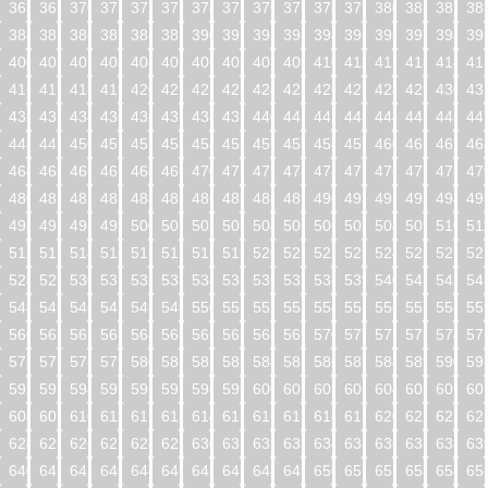
368
369
370
371
372
373
374
375
376
377
378
379
380
381
382
38
384
385
386
387
388
389
390
391
392
393
394
395
396
397
398
39
400
401
402
403
404
405
406
407
408
409
410
411
412
413
414
41
416
417
418
419
420
421
422
423
424
425
426
427
428
429
430
43
432
433
434
435
436
437
438
439
440
441
442
443
444
445
446
44
448
449
450
451
452
453
454
455
456
457
458
459
460
461
462
46
464
465
466
467
468
469
470
471
472
473
474
475
476
477
478
47
480
481
482
483
484
485
486
487
488
489
490
491
492
493
494
49
496
497
498
499
500
501
502
503
504
505
506
507
508
509
510
51
512
513
514
515
516
517
518
519
520
521
522
523
524
525
526
52
528
529
530
531
532
533
534
535
536
537
538
539
540
541
542
54
544
545
546
547
548
549
550
551
552
553
554
555
556
557
558
55
560
561
562
563
564
565
566
567
568
569
570
571
572
573
574
57
576
577
578
579
580
581
582
583
584
585
586
587
588
589
590
59
592
593
594
595
596
597
598
599
600
601
602
603
604
605
606
60
608
609
610
611
612
613
614
615
616
617
618
619
620
621
622
62
624
625
626
627
628
629
630
631
632
633
634
635
636
637
638
63
640
641
642
643
644
645
646
647
648
649
650
651
652
653
654
65