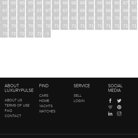
656
657
658
659
660
661
662
663
664
665
666
667
668
669
670
67
672
673
674
675
676
677
678
679
680
681
682
683
684
685
686
68
688
689
690
691
692
693
694
695
696
697
698
699
700
701
702
70
704
705
706
707
708
709
710
711
712
713
714
715
716
717
718
71
720
721
722
723
724
ABOUT
FIND
SERVICE
SOCIAL
LUXURYPULSE
MEDIA
CARS
SELL
ABOUT US
HOME
LOGIN
TERMS OF USE
YACHTS
FAQ
WATCHES
CONTACT