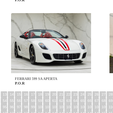
P.O.R
FERRARI 599 SA APERTA
P.O.R
13
14
15
16
17
18
19
20
21
22
23
24
25
26
27
28
54
55
56
57
58
59
60
61
62
63
64
65
66
67
68
69
95
96
97
98
99
100
101
102
103
104
105
106
107
108
109
11