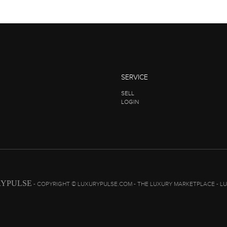
SERVICE
SELL
LOGIN
YPULSE
- COPYRIGHT © LUXURYPULSE.COM - THE LUXURY MARKETPLACE - L