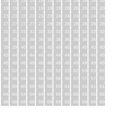
1
152
153
154
155
156
157
158
159
160
161
162
163
2
193
194
195
196
197
198
199
200
201
202
203
204
3
234
235
236
237
238
239
240
241
242
243
244
245
4
275
276
277
278
279
280
281
282
283
284
285
286
5
316
317
318
319
320
321
322
323
324
325
326
327
6
357
358
359
360
361
362
363
364
365
366
367
368
7
398
399
400
401
402
403
404
405
406
407
408
409
8
439
440
441
442
443
444
445
446
447
448
449
450
9
480
481
482
483
484
485
486
487
488
489
490
491
0
521
522
523
524
525
526
527
528
529
530
531
532
1
562
563
564
565
566
567
568
569
570
571
572
573
2
603
604
605
606
607
608
609
610
611
612
613
614
3
644
645
646
647
648
649
650
651
652
653
654
655
4
685
686
687
688
689
690
691
692
693
694
695
696