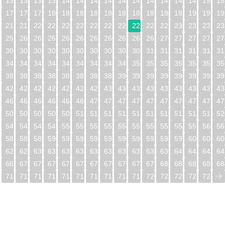
5
136
137
138
139
140
141
142
143
144
145
146
147
148
149
150
15
6
177
178
179
180
181
182
183
184
185
186
187
188
189
190
191
19
7
218
219
220
221
222
223
224
225
226
227
228
229
230
231
232
23
8
259
260
261
262
263
264
265
266
267
268
269
270
271
272
273
27
9
300
301
302
303
304
305
306
307
308
309
310
311
312
313
314
31
0
341
342
343
344
345
346
347
348
349
350
351
352
353
354
355
35
1
382
383
384
385
386
387
388
389
390
391
392
393
394
395
396
39
2
423
424
425
426
427
428
429
430
431
432
433
434
435
436
437
43
3
464
465
466
467
468
469
470
471
472
473
474
475
476
477
478
47
4
505
506
507
508
509
510
511
512
513
514
515
516
517
518
519
52
5
546
547
548
549
550
551
552
553
554
555
556
557
558
559
560
56
6
587
588
589
590
591
592
593
594
595
596
597
598
599
600
601
60
7
628
629
630
631
632
633
634
635
636
637
638
639
640
641
642
64
8
669
670
671
672
673
674
675
676
677
678
679
680
681
682
683
68
9
710
711
712
713
714
715
716
717
718
719
720
721
722
723
724