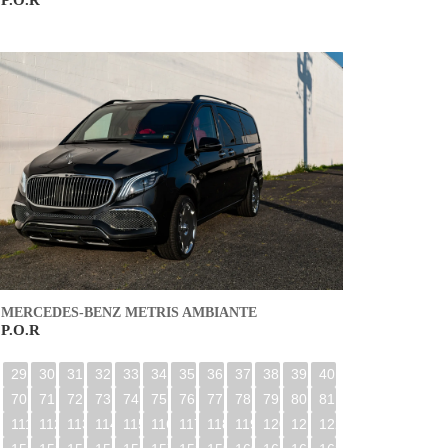
P.O.R
MERCEDES-BENZ METRIS AMBIANTE
P.O.R
29
30
31
32
33
34
35
36
37
38
39
40
70
71
72
73
74
75
76
77
78
79
80
81
0
111
112
113
114
115
116
117
118
119
120
121
122