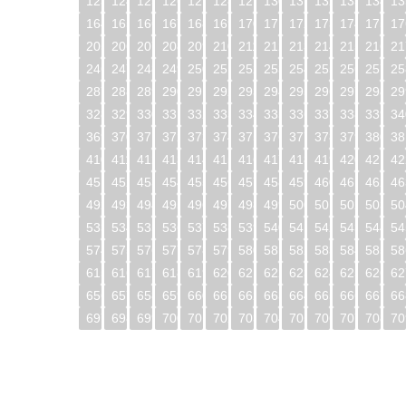
123
124
125
126
127
128
129
130
131
132
133
134
13
164
165
166
167
168
169
170
171
172
173
174
175
17
205
206
207
208
209
210
211
212
213
214
215
216
21
246
247
248
249
250
251
252
253
254
255
256
257
25
287
288
289
290
291
292
293
294
295
296
297
298
29
328
329
330
331
332
333
334
335
336
337
338
339
34
369
370
371
372
373
374
375
376
377
378
379
380
38
410
411
412
413
414
415
416
417
418
419
420
421
42
451
452
453
454
455
456
457
458
459
460
461
462
46
492
493
494
495
496
497
498
499
500
501
502
503
50
533
534
535
536
537
538
539
540
541
542
543
544
54
574
575
576
577
578
579
580
581
582
583
584
585
58
615
616
617
618
619
620
621
622
623
624
625
626
62
656
657
658
659
660
661
662
663
664
665
666
667
66
697
698
699
700
701
702
703
704
705
706
707
708
70