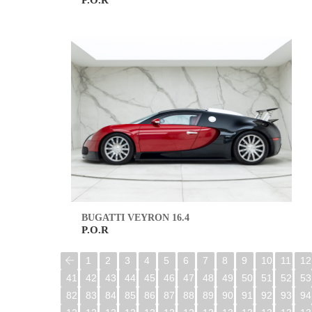
P.O.R
BUGATTI VEYRON 16.4
P.O.R
1
2
3
4
5
6
7
8
9
10
11
12
41
42
43
44
45
46
47
48
49
50
51
52
53
82
83
84
85
86
87
88
89
90
91
92
93
94