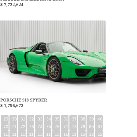
$ 7,722,624
PORSCHE 918 SPYDER
$ 1,796,672
29
30
31
32
33
34
35
36
37
38
39
40
70
71
72
73
74
75
76
77
78
79
80
81
0
111
112
113
114
115
116
117
118
119
120
121
122