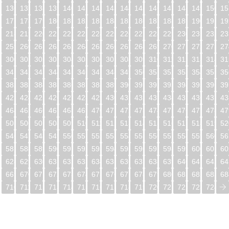
5
136
137
138
139
140
141
142
143
144
145
146
147
148
149
150
15
6
177
178
179
180
181
182
183
184
185
186
187
188
189
190
191
19
7
218
219
220
221
222
223
224
225
226
227
228
229
230
231
232
23
8
259
260
261
262
263
264
265
266
267
268
269
270
271
272
273
27
9
300
301
302
303
304
305
306
307
308
309
310
311
312
313
314
31
0
341
342
343
344
345
346
347
348
349
350
351
352
353
354
355
35
1
382
383
384
385
386
387
388
389
390
391
392
393
394
395
396
39
2
423
424
425
426
427
428
429
430
431
432
433
434
435
436
437
43
3
464
465
466
467
468
469
470
471
472
473
474
475
476
477
478
47
4
505
506
507
508
509
510
511
512
513
514
515
516
517
518
519
52
5
546
547
548
549
550
551
552
553
554
555
556
557
558
559
560
56
6
587
588
589
590
591
592
593
594
595
596
597
598
599
600
601
60
7
628
629
630
631
632
633
634
635
636
637
638
639
640
641
642
64
8
669
670
671
672
673
674
675
676
677
678
679
680
681
682
683
68
9
710
711
712
713
714
715
716
717
718
719
720
721
722
723
724