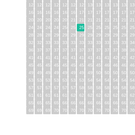
123
124
125
126
127
128
129
130
131
132
133
134
13
164
165
166
167
168
169
170
171
172
173
174
175
17
205
206
207
208
209
210
211
212
213
214
215
216
21
246
247
248
249
250
251
252
253
254
255
256
257
25
287
288
289
290
291
292
293
294
295
296
297
298
29
328
329
330
331
332
333
334
335
336
337
338
339
34
369
370
371
372
373
374
375
376
377
378
379
380
38
410
411
412
413
414
415
416
417
418
419
420
421
42
451
452
453
454
455
456
457
458
459
460
461
462
46
492
493
494
495
496
497
498
499
500
501
502
503
50
533
534
535
536
537
538
539
540
541
542
543
544
54
574
575
576
577
578
579
580
581
582
583
584
585
58
615
616
617
618
619
620
621
622
623
624
625
626
62
656
657
658
659
660
661
662
663
664
665
666
667
66
697
698
699
700
701
702
703
704
705
706
707
708
70