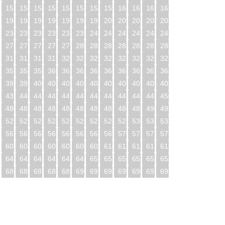
1
152
153
154
155
156
157
158
159
160
161
162
163
2
193
194
195
196
197
198
199
200
201
202
203
204
3
234
235
236
237
238
239
240
241
242
243
244
245
4
275
276
277
278
279
280
281
282
283
284
285
286
5
316
317
318
319
320
321
322
323
324
325
326
327
6
357
358
359
360
361
362
363
364
365
366
367
368
7
398
399
400
401
402
403
404
405
406
407
408
409
8
439
440
441
442
443
444
445
446
447
448
449
450
9
480
481
482
483
484
485
486
487
488
489
490
491
0
521
522
523
524
525
526
527
528
529
530
531
532
1
562
563
564
565
566
567
568
569
570
571
572
573
2
603
604
605
606
607
608
609
610
611
612
613
614
3
644
645
646
647
648
649
650
651
652
653
654
655
4
685
686
687
688
689
690
691
692
693
694
695
696