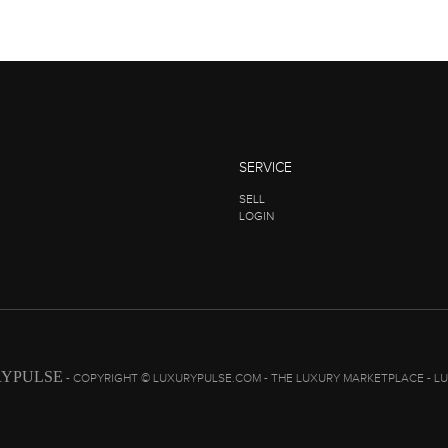
SERVICE
SELL
LOGIN
YPULSE
- COPYRIGHT © LUXURYPULSE.COM - THE LUXURY MARKETPLACE - L