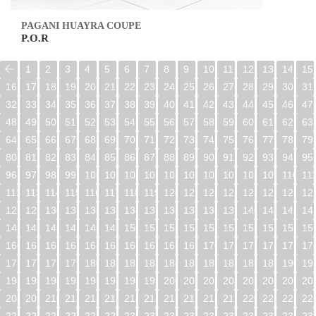
PAGANI HUAYRA COUPE
P.O.R
1
2
3
4
5
6
7
8
9
10
11
12
13
14
15
16
17
18
19
20
21
22
23
24
25
26
27
28
29
30
31
32
33
34
35
36
37
38
39
40
41
42
43
44
45
46
47
48
49
50
51
52
53
54
55
56
57
58
59
60
61
62
63
64
65
66
67
68
69
70
71
72
73
74
75
76
77
78
79
80
81
82
83
84
85
86
87
88
89
90
91
92
93
94
95
96
97
98
99
100
101
102
103
104
105
106
107
108
109
110
11
112
113
114
115
116
117
118
119
120
121
122
123
124
125
126
12
128
129
130
131
132
133
134
135
136
137
138
139
140
141
142
14
144
145
146
147
148
149
150
151
152
153
154
155
156
157
158
15
160
161
162
163
164
165
166
167
168
169
170
171
172
173
174
17
176
177
178
179
180
181
182
183
184
185
186
187
188
189
190
19
192
193
194
195
196
197
198
199
200
201
202
203
204
205
206
20
208
209
210
211
212
213
214
215
216
217
218
219
220
221
222
22