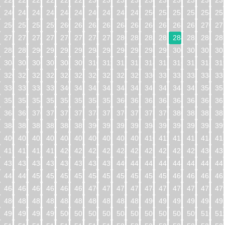
224
225
226
227
228
229
230
231
232
233
234
235
236
237
238
23
240
241
242
243
244
245
246
247
248
249
250
251
252
253
254
25
256
257
258
259
260
261
262
263
264
265
266
267
268
269
270
27
272
273
274
275
276
277
278
279
280
281
282
283
284
285
286
28
288
289
290
291
292
293
294
295
296
297
298
299
300
301
302
30
304
305
306
307
308
309
310
311
312
313
314
315
316
317
318
31
320
321
322
323
324
325
326
327
328
329
330
331
332
333
334
33
336
337
338
339
340
341
342
343
344
345
346
347
348
349
350
35
352
353
354
355
356
357
358
359
360
361
362
363
364
365
366
36
368
369
370
371
372
373
374
375
376
377
378
379
380
381
382
38
384
385
386
387
388
389
390
391
392
393
394
395
396
397
398
39
400
401
402
403
404
405
406
407
408
409
410
411
412
413
414
41
416
417
418
419
420
421
422
423
424
425
426
427
428
429
430
43
432
433
434
435
436
437
438
439
440
441
442
443
444
445
446
44
448
449
450
451
452
453
454
455
456
457
458
459
460
461
462
46
464
465
466
467
468
469
470
471
472
473
474
475
476
477
478
47
480
481
482
483
484
485
486
487
488
489
490
491
492
493
494
49
496
497
498
499
500
501
502
503
504
505
506
507
508
509
510
51