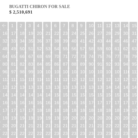
BUGATTI CHIRON FOR SALE
$ 2,510,691
1
2
3
4
5
6
7
8
9
10
11
12
13
14
15
16
17
18
19
20
21
22
23
24
25
26
27
28
29
30
31
32
33
34
35
36
37
38
39
40
41
42
43
44
45
46
47
48
49
50
51
52
53
54
55
56
57
58
59
60
61
62
63
64
65
66
67
68
69
70
71
72
73
74
75
76
77
78
79
80
81
82
83
84
85
86
87
88
89
90
91
92
93
94
95
96
97
98
99
100
101
102
103
104
105
106
107
108
109
110
11
112
113
114
115
116
117
118
119
120
121
122
123
124
125
126
12
128
129
130
131
132
133
134
135
136
137
138
139
140
141
142
14
144
145
146
147
148
149
150
151
152
153
154
155
156
157
158
15
160
161
162
163
164
165
166
167
168
169
170
171
172
173
174
17
176
177
178
179
180
181
182
183
184
185
186
187
188
189
190
19
192
193
194
195
196
197
198
199
200
201
202
203
204
205
206
20
208
209
210
211
212
213
214
215
216
217
218
219
220
221
222
22
224
225
226
227
228
229
230
231
232
233
234
235
236
237
238
23