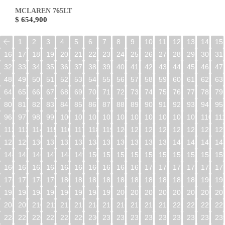
MCLAREN 765LT
$ 654,900
1
2
3
4
5
6
7
8
9
10
11
12
13
14
15
16
17
18
19
20
21
22
23
24
25
26
27
28
29
30
31
32
33
34
35
36
37
38
39
40
41
42
43
44
45
46
47
48
49
50
51
52
53
54
55
56
57
58
59
60
61
62
63
64
65
66
67
68
69
70
71
72
73
74
75
76
77
78
79
80
81
82
83
84
85
86
87
88
89
90
91
92
93
94
95
96
97
98
99
100
101
102
103
104
105
106
107
108
109
110
11
112
113
114
115
116
117
118
119
120
121
122
123
124
125
126
12
128
129
130
131
132
133
134
135
136
137
138
139
140
141
142
14
144
145
146
147
148
149
150
151
152
153
154
155
156
157
158
15
160
161
162
163
164
165
166
167
168
169
170
171
172
173
174
17
176
177
178
179
180
181
182
183
184
185
186
187
188
189
190
19
192
193
194
195
196
197
198
199
200
201
202
203
204
205
206
20
208
209
210
211
212
213
214
215
216
217
218
219
220
221
222
22
224
225
226
227
228
229
230
231
232
233
234
235
236
237
238
23