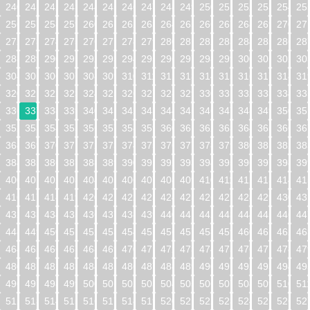
240
241
242
243
244
245
246
247
248
249
250
251
252
253
254
25
256
257
258
259
260
261
262
263
264
265
266
267
268
269
270
27
272
273
274
275
276
277
278
279
280
281
282
283
284
285
286
28
288
289
290
291
292
293
294
295
296
297
298
299
300
301
302
30
304
305
306
307
308
309
310
311
312
313
314
315
316
317
318
31
320
321
322
323
324
325
326
327
328
329
330
331
332
333
334
33
336
337
338
339
340
341
342
343
344
345
346
347
348
349
350
35
352
353
354
355
356
357
358
359
360
361
362
363
364
365
366
36
368
369
370
371
372
373
374
375
376
377
378
379
380
381
382
38
384
385
386
387
388
389
390
391
392
393
394
395
396
397
398
39
400
401
402
403
404
405
406
407
408
409
410
411
412
413
414
41
416
417
418
419
420
421
422
423
424
425
426
427
428
429
430
43
432
433
434
435
436
437
438
439
440
441
442
443
444
445
446
44
448
449
450
451
452
453
454
455
456
457
458
459
460
461
462
46
464
465
466
467
468
469
470
471
472
473
474
475
476
477
478
47
480
481
482
483
484
485
486
487
488
489
490
491
492
493
494
49
496
497
498
499
500
501
502
503
504
505
506
507
508
509
510
51
512
513
514
515
516
517
518
519
520
521
522
523
524
525
526
52