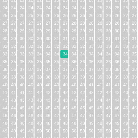
224
225
226
227
228
229
230
231
232
233
234
235
236
237
238
23
240
241
242
243
244
245
246
247
248
249
250
251
252
253
254
25
256
257
258
259
260
261
262
263
264
265
266
267
268
269
270
27
272
273
274
275
276
277
278
279
280
281
282
283
284
285
286
28
288
289
290
291
292
293
294
295
296
297
298
299
300
301
302
30
304
305
306
307
308
309
310
311
312
313
314
315
316
317
318
31
320
321
322
323
324
325
326
327
328
329
330
331
332
333
334
33
336
337
338
339
340
341
342
343
344
345
346
347
348
349
350
35
352
353
354
355
356
357
358
359
360
361
362
363
364
365
366
36
368
369
370
371
372
373
374
375
376
377
378
379
380
381
382
38
384
385
386
387
388
389
390
391
392
393
394
395
396
397
398
39
400
401
402
403
404
405
406
407
408
409
410
411
412
413
414
41
416
417
418
419
420
421
422
423
424
425
426
427
428
429
430
43
432
433
434
435
436
437
438
439
440
441
442
443
444
445
446
44
448
449
450
451
452
453
454
455
456
457
458
459
460
461
462
46
464
465
466
467
468
469
470
471
472
473
474
475
476
477
478
47
480
481
482
483
484
485
486
487
488
489
490
491
492
493
494
49
496
497
498
499
500
501
502
503
504
505
506
507
508
509
510
51