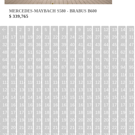
MERCEDES-MAYBACH S580 - BRABUS B600
$ 339,765
1
2
3
4
5
6
7
8
9
10
11
12
13
14
15
16
17
18
19
20
21
22
23
24
25
26
27
28
29
30
31
32
33
34
35
36
37
38
39
40
41
42
43
44
45
46
47
48
49
50
51
52
53
54
55
56
57
58
59
60
61
62
63
64
65
66
67
68
69
70
71
72
73
74
75
76
77
78
79
80
81
82
83
84
85
86
87
88
89
90
91
92
93
94
95
96
97
98
99
100
101
102
103
104
105
106
107
108
109
110
11
112
113
114
115
116
117
118
119
120
121
122
123
124
125
126
12
128
129
130
131
132
133
134
135
136
137
138
139
140
141
142
14
144
145
146
147
148
149
150
151
152
153
154
155
156
157
158
15
160
161
162
163
164
165
166
167
168
169
170
171
172
173
174
17
176
177
178
179
180
181
182
183
184
185
186
187
188
189
190
19
192
193
194
195
196
197
198
199
200
201
202
203
204
205
206
20
208
209
210
211
212
213
214
215
216
217
218
219
220
221
222
22