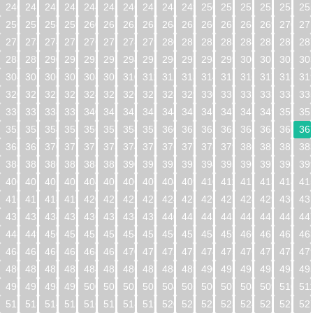
240
241
242
243
244
245
246
247
248
249
250
251
252
253
254
25
256
257
258
259
260
261
262
263
264
265
266
267
268
269
270
27
272
273
274
275
276
277
278
279
280
281
282
283
284
285
286
28
288
289
290
291
292
293
294
295
296
297
298
299
300
301
302
30
304
305
306
307
308
309
310
311
312
313
314
315
316
317
318
31
320
321
322
323
324
325
326
327
328
329
330
331
332
333
334
33
336
337
338
339
340
341
342
343
344
345
346
347
348
349
350
35
352
353
354
355
356
357
358
359
360
361
362
363
364
365
366
36
368
369
370
371
372
373
374
375
376
377
378
379
380
381
382
38
384
385
386
387
388
389
390
391
392
393
394
395
396
397
398
39
400
401
402
403
404
405
406
407
408
409
410
411
412
413
414
41
416
417
418
419
420
421
422
423
424
425
426
427
428
429
430
43
432
433
434
435
436
437
438
439
440
441
442
443
444
445
446
44
448
449
450
451
452
453
454
455
456
457
458
459
460
461
462
46
464
465
466
467
468
469
470
471
472
473
474
475
476
477
478
47
480
481
482
483
484
485
486
487
488
489
490
491
492
493
494
49
496
497
498
499
500
501
502
503
504
505
506
507
508
509
510
51
512
513
514
515
516
517
518
519
520
521
522
523
524
525
526
52