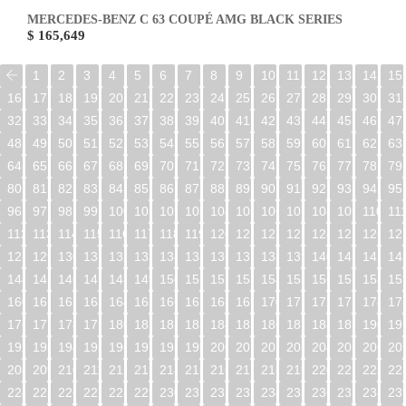
MERCEDES-BENZ C 63 COUPÉ AMG BLACK SERIES
$ 165,649
1
2
3
4
5
6
7
8
9
10
11
12
13
14
15
16
17
18
19
20
21
22
23
24
25
26
27
28
29
30
31
32
33
34
35
36
37
38
39
40
41
42
43
44
45
46
47
48
49
50
51
52
53
54
55
56
57
58
59
60
61
62
63
64
65
66
67
68
69
70
71
72
73
74
75
76
77
78
79
80
81
82
83
84
85
86
87
88
89
90
91
92
93
94
95
96
97
98
99
100
101
102
103
104
105
106
107
108
109
110
11
112
113
114
115
116
117
118
119
120
121
122
123
124
125
126
12
128
129
130
131
132
133
134
135
136
137
138
139
140
141
142
14
144
145
146
147
148
149
150
151
152
153
154
155
156
157
158
15
160
161
162
163
164
165
166
167
168
169
170
171
172
173
174
17
176
177
178
179
180
181
182
183
184
185
186
187
188
189
190
19
192
193
194
195
196
197
198
199
200
201
202
203
204
205
206
20
208
209
210
211
212
213
214
215
216
217
218
219
220
221
222
22
224
225
226
227
228
229
230
231
232
233
234
235
236
237
238
23