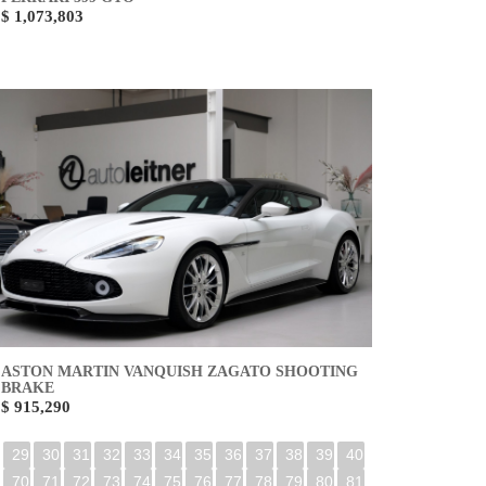
$ 1,073,803
ASTON MARTIN VANQUISH ZAGATO SHOOTING
BRAKE
$ 915,290
29
30
31
32
33
34
35
36
37
38
39
40
70
71
72
73
74
75
76
77
78
79
80
81