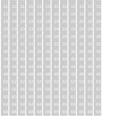
0
111
112
113
114
115
116
117
118
119
120
121
122
1
152
153
154
155
156
157
158
159
160
161
162
163
2
193
194
195
196
197
198
199
200
201
202
203
204
3
234
235
236
237
238
239
240
241
242
243
244
245
4
275
276
277
278
279
280
281
282
283
284
285
286
5
316
317
318
319
320
321
322
323
324
325
326
327
6
357
358
359
360
361
362
363
364
365
366
367
368
7
398
399
400
401
402
403
404
405
406
407
408
409
8
439
440
441
442
443
444
445
446
447
448
449
450
9
480
481
482
483
484
485
486
487
488
489
490
491
0
521
522
523
524
525
526
527
528
529
530
531
532
1
562
563
564
565
566
567
568
569
570
571
572
573
2
603
604
605
606
607
608
609
610
611
612
613
614
3
644
645
646
647
648
649
650
651
652
653
654
655
4
685
686
687
688
689
690
691
692
693
694
695
696