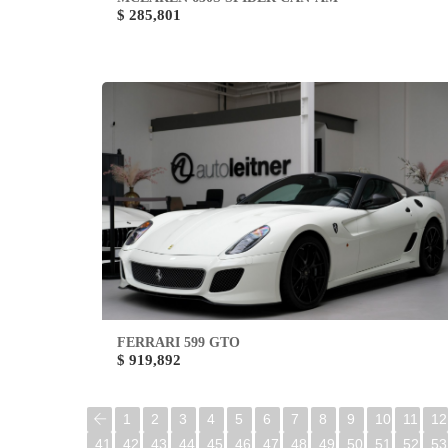
$ 285,801
FERRARI 599 GTO
$ 919,892
1
2
3
4
5
6
7
8
9
10
11
12
41
42
43
44
45
46
47
48
49
50
51
52
53