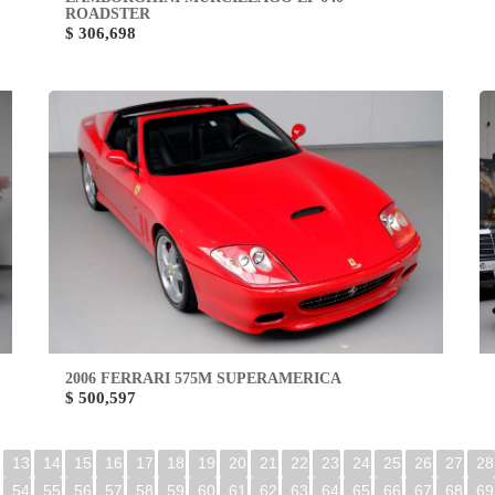
ROADSTER
$ 306,698
2006 FERRARI 575M SUPERAMERICA
$ 500,597
13
14
15
16
17
18
19
20
21
22
23
24
25
26
27
28
54
55
56
57
58
59
60
61
62
63
64
65
66
67
68
69