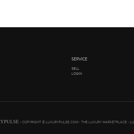
SERVICE
SELL
LOGIN
YPULSE
- COPYRIGHT © LUXURYPULSE.COM - THE LUXURY MARKETPLACE - L