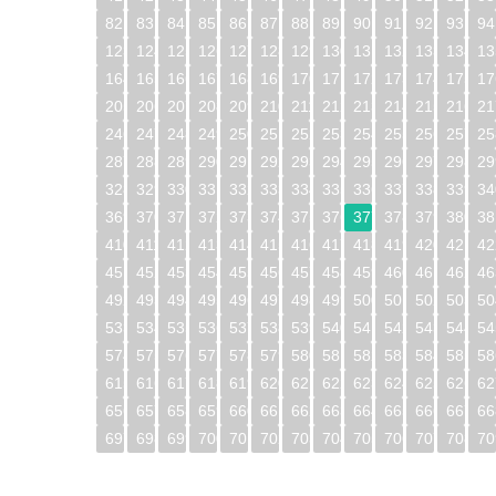
82
83
84
85
86
87
88
89
90
91
92
93
94
123
124
125
126
127
128
129
130
131
132
133
134
13
164
165
166
167
168
169
170
171
172
173
174
175
17
205
206
207
208
209
210
211
212
213
214
215
216
21
246
247
248
249
250
251
252
253
254
255
256
257
25
287
288
289
290
291
292
293
294
295
296
297
298
29
328
329
330
331
332
333
334
335
336
337
338
339
34
369
370
371
372
373
374
375
376
377
378
379
380
38
410
411
412
413
414
415
416
417
418
419
420
421
42
451
452
453
454
455
456
457
458
459
460
461
462
46
492
493
494
495
496
497
498
499
500
501
502
503
50
533
534
535
536
537
538
539
540
541
542
543
544
54
574
575
576
577
578
579
580
581
582
583
584
585
58
615
616
617
618
619
620
621
622
623
624
625
626
62
656
657
658
659
660
661
662
663
664
665
666
667
66
697
698
699
700
701
702
703
704
705
706
707
708
70