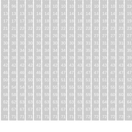
95
96
97
98
99
100
101
102
103
104
105
106
107
108
109
11
5
136
137
138
139
140
141
142
143
144
145
146
147
148
149
150
15
6
177
178
179
180
181
182
183
184
185
186
187
188
189
190
191
19
7
218
219
220
221
222
223
224
225
226
227
228
229
230
231
232
23
8
259
260
261
262
263
264
265
266
267
268
269
270
271
272
273
27
9
300
301
302
303
304
305
306
307
308
309
310
311
312
313
314
31
0
341
342
343
344
345
346
347
348
349
350
351
352
353
354
355
35
1
382
383
384
385
386
387
388
389
390
391
392
393
394
395
396
39
2
423
424
425
426
427
428
429
430
431
432
433
434
435
436
437
43
3
464
465
466
467
468
469
470
471
472
473
474
475
476
477
478
47
4
505
506
507
508
509
510
511
512
513
514
515
516
517
518
519
52
5
546
547
548
549
550
551
552
553
554
555
556
557
558
559
560
56
6
587
588
589
590
591
592
593
594
595
596
597
598
599
600
601
60
7
628
629
630
631
632
633
634
635
636
637
638
639
640
641
642
64
8
669
670
671
672
673
674
675
676
677
678
679
680
681
682
683
68
9
710
711
712
713
714
715
716
717
718
719
720
721
722
723
724