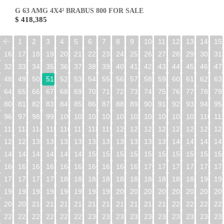
G 63 AMG 4X4² BRABUS 800 FOR SALE
$ 418,385
1
2
3
4
5
6
7
8
9
10
11
12
13
14
15
16
17
18
19
20
21
22
23
24
25
26
27
28
29
30
31
32
33
34
35
36
37
38
39
40
41
42
43
44
45
46
47
48
49
50
51
52
53
54
55
56
57
58
59
60
61
62
63
64
65
66
67
68
69
70
71
72
73
74
75
76
77
78
79
80
81
82
83
84
85
86
87
88
89
90
91
92
93
94
95
96
97
98
99
100
101
102
103
104
105
106
107
108
109
110
11
112
113
114
115
116
117
118
119
120
121
122
123
124
125
126
12
128
129
130
131
132
133
134
135
136
137
138
139
140
141
142
14
144
145
146
147
148
149
150
151
152
153
154
155
156
157
158
15
160
161
162
163
164
165
166
167
168
169
170
171
172
173
174
17
176
177
178
179
180
181
182
183
184
185
186
187
188
189
190
19
192
193
194
195
196
197
198
199
200
201
202
203
204
205
206
20
208
209
210
211
212
213
214
215
216
217
218
219
220
221
222
22
224
225
226
227
228
229
230
231
232
233
234
235
236
237
238
23