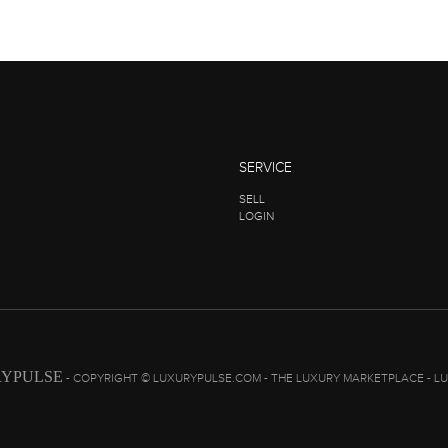
SERVICE
SELL
LOGIN
YPULSE
- COPYRIGHT © LUXURYPULSE.COM - THE LUXURY MARKETPLACE - L