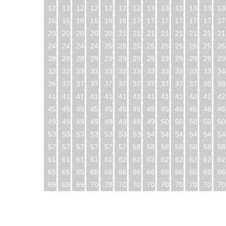
123
124
125
126
127
128
129
130
131
132
133
134
13
164
165
166
167
168
169
170
171
172
173
174
175
17
205
206
207
208
209
210
211
212
213
214
215
216
21
246
247
248
249
250
251
252
253
254
255
256
257
25
287
288
289
290
291
292
293
294
295
296
297
298
29
328
329
330
331
332
333
334
335
336
337
338
339
34
369
370
371
372
373
374
375
376
377
378
379
380
38
410
411
412
413
414
415
416
417
418
419
420
421
42
451
452
453
454
455
456
457
458
459
460
461
462
46
492
493
494
495
496
497
498
499
500
501
502
503
50
533
534
535
536
537
538
539
540
541
542
543
544
54
574
575
576
577
578
579
580
581
582
583
584
585
58
615
616
617
618
619
620
621
622
623
624
625
626
62
656
657
658
659
660
661
662
663
664
665
666
667
66
697
698
699
700
701
702
703
704
705
706
707
708
70