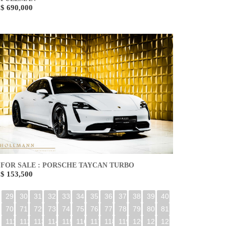
$ 690,000
FOR SALE : PORSCHE TAYCAN TURBO
$ 153,500
29
30
31
32
33
34
35
36
37
38
39
40
70
71
72
73
74
75
76
77
78
79
80
81
0
111
112
113
114
115
116
117
118
119
120
121
122