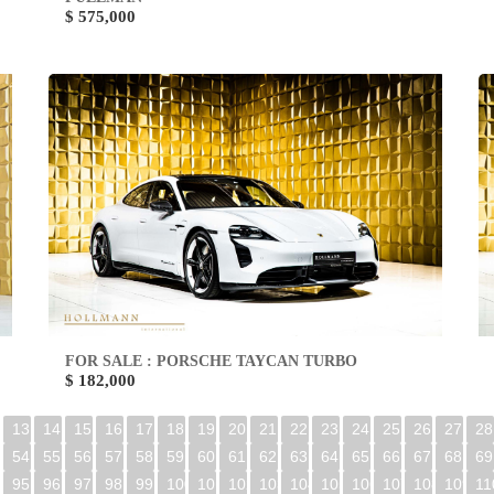
$ 575,000
FOR SALE : PORSCHE TAYCAN TURBO
$ 182,000
13
14
15
16
17
18
19
20
21
22
23
24
25
26
27
28
54
55
56
57
58
59
60
61
62
63
64
65
66
67
68
69
95
96
97
98
99
100
101
102
103
104
105
106
107
108
109
11