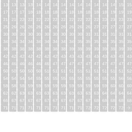
5
136
137
138
139
140
141
142
143
144
145
146
147
148
149
150
15
6
177
178
179
180
181
182
183
184
185
186
187
188
189
190
191
19
7
218
219
220
221
222
223
224
225
226
227
228
229
230
231
232
23
8
259
260
261
262
263
264
265
266
267
268
269
270
271
272
273
27
9
300
301
302
303
304
305
306
307
308
309
310
311
312
313
314
31
0
341
342
343
344
345
346
347
348
349
350
351
352
353
354
355
35
1
382
383
384
385
386
387
388
389
390
391
392
393
394
395
396
39
2
423
424
425
426
427
428
429
430
431
432
433
434
435
436
437
43
3
464
465
466
467
468
469
470
471
472
473
474
475
476
477
478
47
4
505
506
507
508
509
510
511
512
513
514
515
516
517
518
519
52
5
546
547
548
549
550
551
552
553
554
555
556
557
558
559
560
56
6
587
588
589
590
591
592
593
594
595
596
597
598
599
600
601
60
7
628
629
630
631
632
633
634
635
636
637
638
639
640
641
642
64
8
669
670
671
672
673
674
675
676
677
678
679
680
681
682
683
68
9
710
711
712
713
714
715
716
717
718
719
720
721
722
723
724