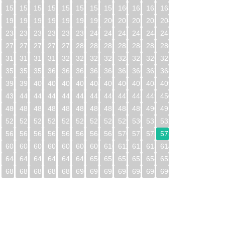
1
152
153
154
155
156
157
158
159
160
161
162
163
2
193
194
195
196
197
198
199
200
201
202
203
204
3
234
235
236
237
238
239
240
241
242
243
244
245
4
275
276
277
278
279
280
281
282
283
284
285
286
5
316
317
318
319
320
321
322
323
324
325
326
327
6
357
358
359
360
361
362
363
364
365
366
367
368
7
398
399
400
401
402
403
404
405
406
407
408
409
8
439
440
441
442
443
444
445
446
447
448
449
450
9
480
481
482
483
484
485
486
487
488
489
490
491
0
521
522
523
524
525
526
527
528
529
530
531
532
1
562
563
564
565
566
567
568
569
570
571
572
573
2
603
604
605
606
607
608
609
610
611
612
613
614
3
644
645
646
647
648
649
650
651
652
653
654
655
4
685
686
687
688
689
690
691
692
693
694
695
696