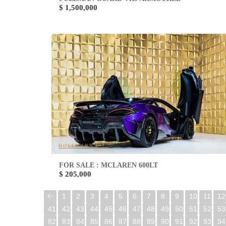
$ 1,500,000
FOR SALE : MCLAREN 600LT
$ 205,000
1
2
3
4
5
6
7
8
9
10
11
12
41
42
43
44
45
46
47
48
49
50
51
52
53
82
83
84
85
86
87
88
89
90
91
92
93
94