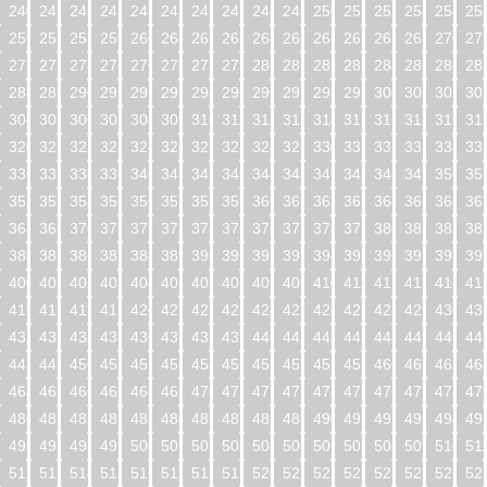
240
241
242
243
244
245
246
247
248
249
250
251
252
253
254
25
256
257
258
259
260
261
262
263
264
265
266
267
268
269
270
27
272
273
274
275
276
277
278
279
280
281
282
283
284
285
286
28
288
289
290
291
292
293
294
295
296
297
298
299
300
301
302
30
304
305
306
307
308
309
310
311
312
313
314
315
316
317
318
31
320
321
322
323
324
325
326
327
328
329
330
331
332
333
334
33
336
337
338
339
340
341
342
343
344
345
346
347
348
349
350
35
352
353
354
355
356
357
358
359
360
361
362
363
364
365
366
36
368
369
370
371
372
373
374
375
376
377
378
379
380
381
382
38
384
385
386
387
388
389
390
391
392
393
394
395
396
397
398
39
400
401
402
403
404
405
406
407
408
409
410
411
412
413
414
41
416
417
418
419
420
421
422
423
424
425
426
427
428
429
430
43
432
433
434
435
436
437
438
439
440
441
442
443
444
445
446
44
448
449
450
451
452
453
454
455
456
457
458
459
460
461
462
46
464
465
466
467
468
469
470
471
472
473
474
475
476
477
478
47
480
481
482
483
484
485
486
487
488
489
490
491
492
493
494
49
496
497
498
499
500
501
502
503
504
505
506
507
508
509
510
51
512
513
514
515
516
517
518
519
520
521
522
523
524
525
526
52