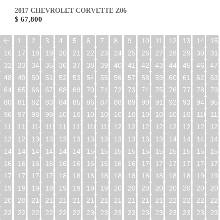
2017 CHEVROLET CORVETTE Z06
$ 67,800
1
2
3
4
5
6
7
8
9
10
11
12
13
14
15
16
17
18
19
20
21
22
23
24
25
26
27
28
29
30
31
32
33
34
35
36
37
38
39
40
41
42
43
44
45
46
47
48
49
50
51
52
53
54
55
56
57
58
59
60
61
62
63
64
65
66
67
68
69
70
71
72
73
74
75
76
77
78
79
80
81
82
83
84
85
86
87
88
89
90
91
92
93
94
95
96
97
98
99
100
101
102
103
104
105
106
107
108
109
110
11
112
113
114
115
116
117
118
119
120
121
122
123
124
125
126
12
128
129
130
131
132
133
134
135
136
137
138
139
140
141
142
14
144
145
146
147
148
149
150
151
152
153
154
155
156
157
158
15
160
161
162
163
164
165
166
167
168
169
170
171
172
173
174
17
176
177
178
179
180
181
182
183
184
185
186
187
188
189
190
19
192
193
194
195
196
197
198
199
200
201
202
203
204
205
206
20
208
209
210
211
212
213
214
215
216
217
218
219
220
221
222
22
224
225
226
227
228
229
230
231
232
233
234
235
236
237
238
23