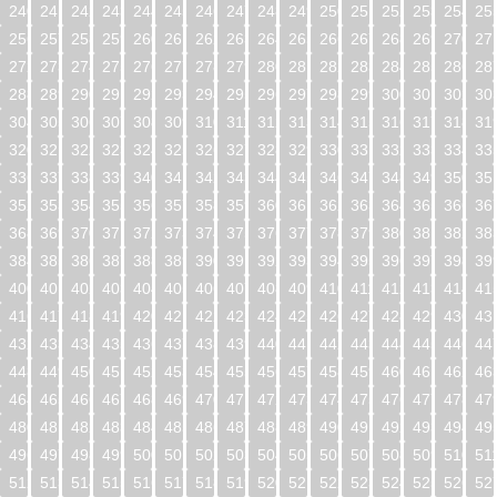
240
241
242
243
244
245
246
247
248
249
250
251
252
253
254
25
256
257
258
259
260
261
262
263
264
265
266
267
268
269
270
27
272
273
274
275
276
277
278
279
280
281
282
283
284
285
286
28
288
289
290
291
292
293
294
295
296
297
298
299
300
301
302
30
304
305
306
307
308
309
310
311
312
313
314
315
316
317
318
31
320
321
322
323
324
325
326
327
328
329
330
331
332
333
334
33
336
337
338
339
340
341
342
343
344
345
346
347
348
349
350
35
352
353
354
355
356
357
358
359
360
361
362
363
364
365
366
36
368
369
370
371
372
373
374
375
376
377
378
379
380
381
382
38
384
385
386
387
388
389
390
391
392
393
394
395
396
397
398
39
400
401
402
403
404
405
406
407
408
409
410
411
412
413
414
41
416
417
418
419
420
421
422
423
424
425
426
427
428
429
430
43
432
433
434
435
436
437
438
439
440
441
442
443
444
445
446
44
448
449
450
451
452
453
454
455
456
457
458
459
460
461
462
46
464
465
466
467
468
469
470
471
472
473
474
475
476
477
478
47
480
481
482
483
484
485
486
487
488
489
490
491
492
493
494
49
496
497
498
499
500
501
502
503
504
505
506
507
508
509
510
51
512
513
514
515
516
517
518
519
520
521
522
523
524
525
526
52