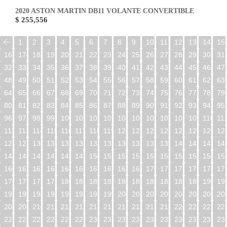
2020 ASTON MARTIN DB11 VOLANTE CONVERTIBLE
$ 255,556
1
2
3
4
5
6
7
8
9
10
11
12
13
14
15
16
17
18
19
20
21
22
23
24
25
26
27
28
29
30
31
32
33
34
35
36
37
38
39
40
41
42
43
44
45
46
47
48
49
50
51
52
53
54
55
56
57
58
59
60
61
62
63
64
65
66
67
68
69
70
71
72
73
74
75
76
77
78
79
80
81
82
83
84
85
86
87
88
89
90
91
92
93
94
95
96
97
98
99
100
101
102
103
104
105
106
107
108
109
110
11
112
113
114
115
116
117
118
119
120
121
122
123
124
125
126
12
128
129
130
131
132
133
134
135
136
137
138
139
140
141
142
14
144
145
146
147
148
149
150
151
152
153
154
155
156
157
158
15
160
161
162
163
164
165
166
167
168
169
170
171
172
173
174
17
176
177
178
179
180
181
182
183
184
185
186
187
188
189
190
19
192
193
194
195
196
197
198
199
200
201
202
203
204
205
206
20
208
209
210
211
212
213
214
215
216
217
218
219
220
221
222
22
224
225
226
227
228
229
230
231
232
233
234
235
236
237
238
23