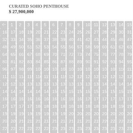
CURATED SOHO PENTHOUSE
$ 27,900,000
1
2
3
4
5
6
7
8
9
10
11
12
13
14
15
16
17
18
19
20
21
22
23
24
25
26
27
28
29
30
31
32
33
34
35
36
37
38
39
40
41
42
43
44
45
46
47
48
49
50
51
52
53
54
55
56
57
58
59
60
61
62
63
64
65
66
67
68
69
70
71
72
73
74
75
76
77
78
79
80
81
82
83
84
85
86
87
88
89
90
91
92
93
94
95
96
97
98
99
100
101
102
103
104
105
106
107
108
109
110
11
112
113
114
115
116
117
118
119
120
121
122
123
124
125
126
12
128
129
130
131
132
133
134
135
136
137
138
139
140
141
142
14
144
145
146
147
148
149
150
151
152
153
154
155
156
157
158
15
160
161
162
163
164
165
166
167
168
169
170
171
172
173
174
17
176
177
178
179
180
181
182
183
184
185
186
187
188
189
190
19
192
193
194
195
196
197
198
199
200
201
202
203
204
205
206
20
208
209
210
211
212
213
214
215
216
217
218
219
220
221
222
22
224
225
226
227
228
229
230
231
232
233
234
235
236
237
238
23