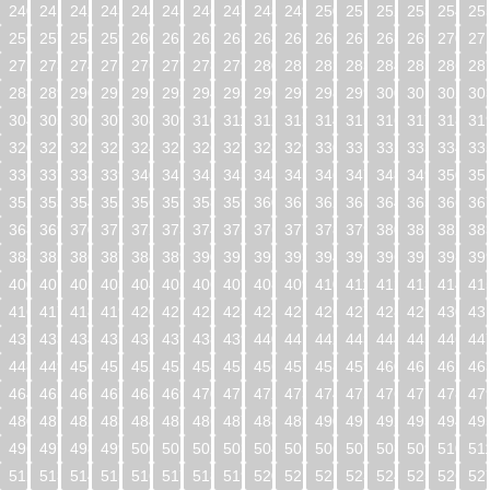
240
241
242
243
244
245
246
247
248
249
250
251
252
253
254
25
256
257
258
259
260
261
262
263
264
265
266
267
268
269
270
27
272
273
274
275
276
277
278
279
280
281
282
283
284
285
286
28
288
289
290
291
292
293
294
295
296
297
298
299
300
301
302
30
304
305
306
307
308
309
310
311
312
313
314
315
316
317
318
31
320
321
322
323
324
325
326
327
328
329
330
331
332
333
334
33
336
337
338
339
340
341
342
343
344
345
346
347
348
349
350
35
352
353
354
355
356
357
358
359
360
361
362
363
364
365
366
36
368
369
370
371
372
373
374
375
376
377
378
379
380
381
382
38
384
385
386
387
388
389
390
391
392
393
394
395
396
397
398
39
400
401
402
403
404
405
406
407
408
409
410
411
412
413
414
41
416
417
418
419
420
421
422
423
424
425
426
427
428
429
430
43
432
433
434
435
436
437
438
439
440
441
442
443
444
445
446
44
448
449
450
451
452
453
454
455
456
457
458
459
460
461
462
46
464
465
466
467
468
469
470
471
472
473
474
475
476
477
478
47
480
481
482
483
484
485
486
487
488
489
490
491
492
493
494
49
496
497
498
499
500
501
502
503
504
505
506
507
508
509
510
51
512
513
514
515
516
517
518
519
520
521
522
523
524
525
526
52