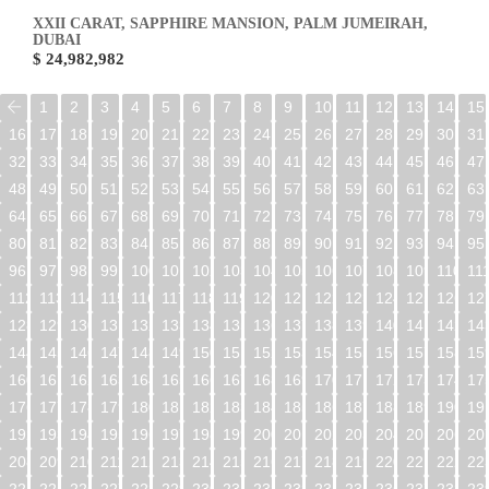
XXII CARAT, SAPPHIRE MANSION, PALM JUMEIRAH,
DUBAI
$ 24,982,982
1
2
3
4
5
6
7
8
9
10
11
12
13
14
15
16
17
18
19
20
21
22
23
24
25
26
27
28
29
30
31
32
33
34
35
36
37
38
39
40
41
42
43
44
45
46
47
48
49
50
51
52
53
54
55
56
57
58
59
60
61
62
63
64
65
66
67
68
69
70
71
72
73
74
75
76
77
78
79
80
81
82
83
84
85
86
87
88
89
90
91
92
93
94
95
96
97
98
99
100
101
102
103
104
105
106
107
108
109
110
11
112
113
114
115
116
117
118
119
120
121
122
123
124
125
126
12
128
129
130
131
132
133
134
135
136
137
138
139
140
141
142
14
144
145
146
147
148
149
150
151
152
153
154
155
156
157
158
15
160
161
162
163
164
165
166
167
168
169
170
171
172
173
174
17
176
177
178
179
180
181
182
183
184
185
186
187
188
189
190
19
192
193
194
195
196
197
198
199
200
201
202
203
204
205
206
20
208
209
210
211
212
213
214
215
216
217
218
219
220
221
222
22