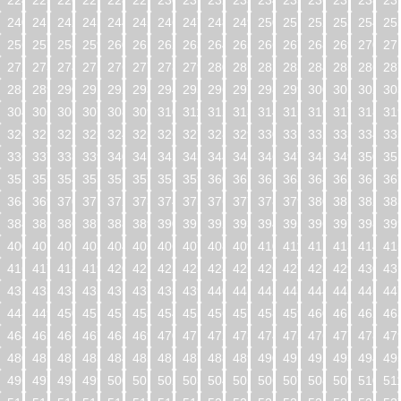
224
225
226
227
228
229
230
231
232
233
234
235
236
237
238
23
240
241
242
243
244
245
246
247
248
249
250
251
252
253
254
25
256
257
258
259
260
261
262
263
264
265
266
267
268
269
270
27
272
273
274
275
276
277
278
279
280
281
282
283
284
285
286
28
288
289
290
291
292
293
294
295
296
297
298
299
300
301
302
30
304
305
306
307
308
309
310
311
312
313
314
315
316
317
318
31
320
321
322
323
324
325
326
327
328
329
330
331
332
333
334
33
336
337
338
339
340
341
342
343
344
345
346
347
348
349
350
35
352
353
354
355
356
357
358
359
360
361
362
363
364
365
366
36
368
369
370
371
372
373
374
375
376
377
378
379
380
381
382
38
384
385
386
387
388
389
390
391
392
393
394
395
396
397
398
39
400
401
402
403
404
405
406
407
408
409
410
411
412
413
414
41
416
417
418
419
420
421
422
423
424
425
426
427
428
429
430
43
432
433
434
435
436
437
438
439
440
441
442
443
444
445
446
44
448
449
450
451
452
453
454
455
456
457
458
459
460
461
462
46
464
465
466
467
468
469
470
471
472
473
474
475
476
477
478
47
480
481
482
483
484
485
486
487
488
489
490
491
492
493
494
49
496
497
498
499
500
501
502
503
504
505
506
507
508
509
510
51