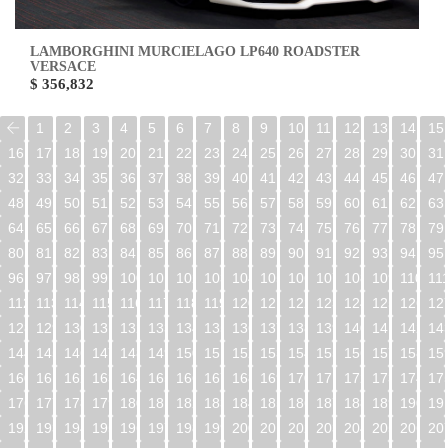
LAMBORGHINI MURCIELAGO LP640 ROADSTER
VERSACE
$ 356,832
1
2
3
4
5
6
7
8
9
10
11
12
13
14
15
16
17
18
19
20
21
22
23
24
25
26
27
28
29
30
31
32
33
34
35
36
37
38
39
40
41
42
43
44
45
46
47
48
49
50
51
52
53
54
55
56
57
58
59
60
61
62
63
64
65
66
67
68
69
70
71
72
73
74
75
76
77
78
79
80
81
82
83
84
85
86
87
88
89
90
91
92
93
94
95
96
97
98
99
100
101
102
103
104
105
106
107
108
109
110
11
112
113
114
115
116
117
118
119
120
121
122
123
124
125
126
12
128
129
130
131
132
133
134
135
136
137
138
139
140
141
142
14
144
145
146
147
148
149
150
151
152
153
154
155
156
157
158
15
160
161
162
163
164
165
166
167
168
169
170
171
172
173
174
17
176
177
178
179
180
181
182
183
184
185
186
187
188
189
190
19
192
193
194
195
196
197
198
199
200
201
202
203
204
205
206
20