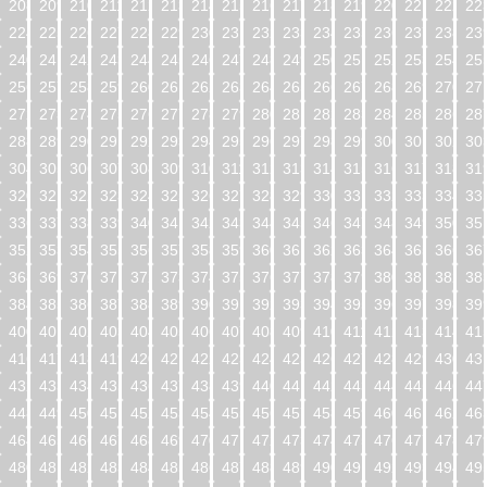
208
209
210
211
212
213
214
215
216
217
218
219
220
221
222
22
224
225
226
227
228
229
230
231
232
233
234
235
236
237
238
23
240
241
242
243
244
245
246
247
248
249
250
251
252
253
254
25
256
257
258
259
260
261
262
263
264
265
266
267
268
269
270
27
272
273
274
275
276
277
278
279
280
281
282
283
284
285
286
28
288
289
290
291
292
293
294
295
296
297
298
299
300
301
302
30
304
305
306
307
308
309
310
311
312
313
314
315
316
317
318
31
320
321
322
323
324
325
326
327
328
329
330
331
332
333
334
33
336
337
338
339
340
341
342
343
344
345
346
347
348
349
350
35
352
353
354
355
356
357
358
359
360
361
362
363
364
365
366
36
368
369
370
371
372
373
374
375
376
377
378
379
380
381
382
38
384
385
386
387
388
389
390
391
392
393
394
395
396
397
398
39
400
401
402
403
404
405
406
407
408
409
410
411
412
413
414
41
416
417
418
419
420
421
422
423
424
425
426
427
428
429
430
43
432
433
434
435
436
437
438
439
440
441
442
443
444
445
446
44
448
449
450
451
452
453
454
455
456
457
458
459
460
461
462
46
464
465
466
467
468
469
470
471
472
473
474
475
476
477
478
47
480
481
482
483
484
485
486
487
488
489
490
491
492
493
494
49