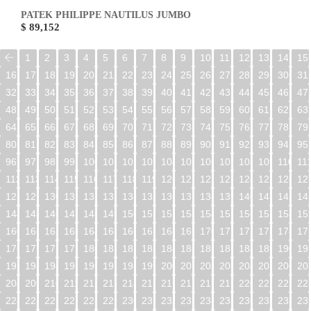
PATEK PHILIPPE NAUTILUS JUMBO
$ 89,152
1
2
3
4
5
6
7
8
9
10
11
12
13
14
15
16
17
18
19
20
21
22
23
24
25
26
27
28
29
30
31
32
33
34
35
36
37
38
39
40
41
42
43
44
45
46
47
48
49
50
51
52
53
54
55
56
57
58
59
60
61
62
63
64
65
66
67
68
69
70
71
72
73
74
75
76
77
78
79
80
81
82
83
84
85
86
87
88
89
90
91
92
93
94
95
96
97
98
99
100
101
102
103
104
105
106
107
108
109
110
11
112
113
114
115
116
117
118
119
120
121
122
123
124
125
126
12
128
129
130
131
132
133
134
135
136
137
138
139
140
141
142
14
144
145
146
147
148
149
150
151
152
153
154
155
156
157
158
15
160
161
162
163
164
165
166
167
168
169
170
171
172
173
174
17
176
177
178
179
180
181
182
183
184
185
186
187
188
189
190
19
192
193
194
195
196
197
198
199
200
201
202
203
204
205
206
20
208
209
210
211
212
213
214
215
216
217
218
219
220
221
222
22
224
225
226
227
228
229
230
231
232
233
234
235
236
237
238
23