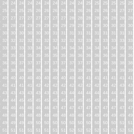
240
241
242
243
244
245
246
247
248
249
250
251
252
253
254
25
256
257
258
259
260
261
262
263
264
265
266
267
268
269
270
27
272
273
274
275
276
277
278
279
280
281
282
283
284
285
286
28
288
289
290
291
292
293
294
295
296
297
298
299
300
301
302
30
304
305
306
307
308
309
310
311
312
313
314
315
316
317
318
31
320
321
322
323
324
325
326
327
328
329
330
331
332
333
334
33
336
337
338
339
340
341
342
343
344
345
346
347
348
349
350
35
352
353
354
355
356
357
358
359
360
361
362
363
364
365
366
36
368
369
370
371
372
373
374
375
376
377
378
379
380
381
382
38
384
385
386
387
388
389
390
391
392
393
394
395
396
397
398
39
400
401
402
403
404
405
406
407
408
409
410
411
412
413
414
41
416
417
418
419
420
421
422
423
424
425
426
427
428
429
430
43
432
433
434
435
436
437
438
439
440
441
442
443
444
445
446
44
448
449
450
451
452
453
454
455
456
457
458
459
460
461
462
46
464
465
466
467
468
469
470
471
472
473
474
475
476
477
478
47
480
481
482
483
484
485
486
487
488
489
490
491
492
493
494
49
496
497
498
499
500
501
502
503
504
505
506
507
508
509
510
51
512
513
514
515
516
517
518
519
520
521
522
523
524
525
526
52