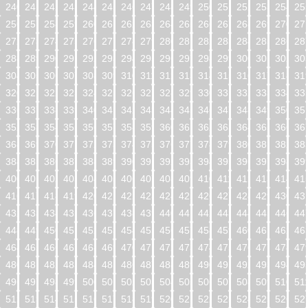
240
241
242
243
244
245
246
247
248
249
250
251
252
253
254
25
256
257
258
259
260
261
262
263
264
265
266
267
268
269
270
27
272
273
274
275
276
277
278
279
280
281
282
283
284
285
286
28
288
289
290
291
292
293
294
295
296
297
298
299
300
301
302
30
304
305
306
307
308
309
310
311
312
313
314
315
316
317
318
31
320
321
322
323
324
325
326
327
328
329
330
331
332
333
334
33
336
337
338
339
340
341
342
343
344
345
346
347
348
349
350
35
352
353
354
355
356
357
358
359
360
361
362
363
364
365
366
36
368
369
370
371
372
373
374
375
376
377
378
379
380
381
382
38
384
385
386
387
388
389
390
391
392
393
394
395
396
397
398
39
400
401
402
403
404
405
406
407
408
409
410
411
412
413
414
41
416
417
418
419
420
421
422
423
424
425
426
427
428
429
430
43
432
433
434
435
436
437
438
439
440
441
442
443
444
445
446
44
448
449
450
451
452
453
454
455
456
457
458
459
460
461
462
46
464
465
466
467
468
469
470
471
472
473
474
475
476
477
478
47
480
481
482
483
484
485
486
487
488
489
490
491
492
493
494
49
496
497
498
499
500
501
502
503
504
505
506
507
508
509
510
51
512
513
514
515
516
517
518
519
520
521
522
523
524
525
526
52