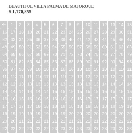
BEAUTIFUL VILLA PALMA DE MAJORQUE
$ 1,170,855
1
2
3
4
5
6
7
8
9
10
11
12
13
14
15
16
17
18
19
20
21
22
23
24
25
26
27
28
29
30
31
32
33
34
35
36
37
38
39
40
41
42
43
44
45
46
47
48
49
50
51
52
53
54
55
56
57
58
59
60
61
62
63
64
65
66
67
68
69
70
71
72
73
74
75
76
77
78
79
80
81
82
83
84
85
86
87
88
89
90
91
92
93
94
95
96
97
98
99
100
101
102
103
104
105
106
107
108
109
110
11
112
113
114
115
116
117
118
119
120
121
122
123
124
125
126
12
128
129
130
131
132
133
134
135
136
137
138
139
140
141
142
14
144
145
146
147
148
149
150
151
152
153
154
155
156
157
158
15
160
161
162
163
164
165
166
167
168
169
170
171
172
173
174
17
176
177
178
179
180
181
182
183
184
185
186
187
188
189
190
19
192
193
194
195
196
197
198
199
200
201
202
203
204
205
206
20
208
209
210
211
212
213
214
215
216
217
218
219
220
221
222
22
224
225
226
227
228
229
230
231
232
233
234
235
236
237
238
23