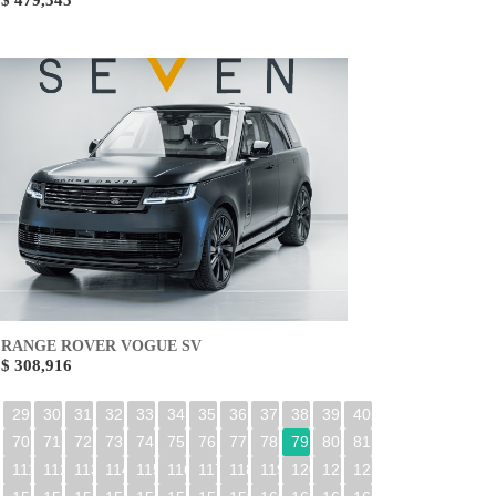
$ 479,343
RANGE ROVER VOGUE SV
$ 308,916
29
30
31
32
33
34
35
36
37
38
39
40
70
71
72
73
74
75
76
77
78
79
80
81
0
111
112
113
114
115
116
117
118
119
120
121
122