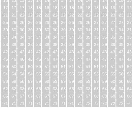
5
136
137
138
139
140
141
142
143
144
145
146
147
148
149
150
15
6
177
178
179
180
181
182
183
184
185
186
187
188
189
190
191
19
7
218
219
220
221
222
223
224
225
226
227
228
229
230
231
232
23
8
259
260
261
262
263
264
265
266
267
268
269
270
271
272
273
27
9
300
301
302
303
304
305
306
307
308
309
310
311
312
313
314
31
0
341
342
343
344
345
346
347
348
349
350
351
352
353
354
355
35
1
382
383
384
385
386
387
388
389
390
391
392
393
394
395
396
39
2
423
424
425
426
427
428
429
430
431
432
433
434
435
436
437
43
3
464
465
466
467
468
469
470
471
472
473
474
475
476
477
478
47
4
505
506
507
508
509
510
511
512
513
514
515
516
517
518
519
52
5
546
547
548
549
550
551
552
553
554
555
556
557
558
559
560
56
6
587
588
589
590
591
592
593
594
595
596
597
598
599
600
601
60
7
628
629
630
631
632
633
634
635
636
637
638
639
640
641
642
64
8
669
670
671
672
673
674
675
676
677
678
679
680
681
682
683
68
9
710
711
712
713
714
715
716
717
718
719
720
721
722
723
724