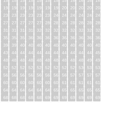
1
152
153
154
155
156
157
158
159
160
161
162
163
2
193
194
195
196
197
198
199
200
201
202
203
204
3
234
235
236
237
238
239
240
241
242
243
244
245
4
275
276
277
278
279
280
281
282
283
284
285
286
5
316
317
318
319
320
321
322
323
324
325
326
327
6
357
358
359
360
361
362
363
364
365
366
367
368
7
398
399
400
401
402
403
404
405
406
407
408
409
8
439
440
441
442
443
444
445
446
447
448
449
450
9
480
481
482
483
484
485
486
487
488
489
490
491
0
521
522
523
524
525
526
527
528
529
530
531
532
1
562
563
564
565
566
567
568
569
570
571
572
573
2
603
604
605
606
607
608
609
610
611
612
613
614
3
644
645
646
647
648
649
650
651
652
653
654
655
4
685
686
687
688
689
690
691
692
693
694
695
696