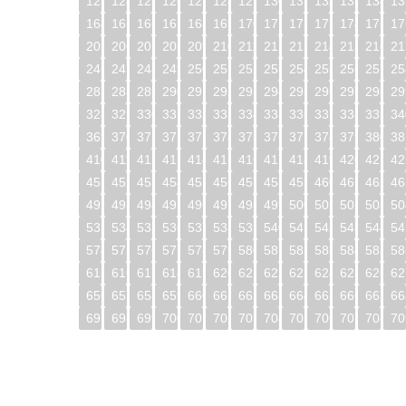
123
124
125
126
127
128
129
130
131
132
133
134
13
164
165
166
167
168
169
170
171
172
173
174
175
17
205
206
207
208
209
210
211
212
213
214
215
216
21
246
247
248
249
250
251
252
253
254
255
256
257
25
287
288
289
290
291
292
293
294
295
296
297
298
29
328
329
330
331
332
333
334
335
336
337
338
339
34
369
370
371
372
373
374
375
376
377
378
379
380
38
410
411
412
413
414
415
416
417
418
419
420
421
42
451
452
453
454
455
456
457
458
459
460
461
462
46
492
493
494
495
496
497
498
499
500
501
502
503
50
533
534
535
536
537
538
539
540
541
542
543
544
54
574
575
576
577
578
579
580
581
582
583
584
585
58
615
616
617
618
619
620
621
622
623
624
625
626
62
656
657
658
659
660
661
662
663
664
665
666
667
66
697
698
699
700
701
702
703
704
705
706
707
708
70