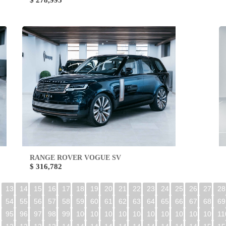
$ 278,995
RANGE ROVER VOGUE SV
$ 316,782
13
14
15
16
17
18
19
20
21
22
23
24
25
26
27
28
54
55
56
57
58
59
60
61
62
63
64
65
66
67
68
69
95
96
97
98
99
100
101
102
103
104
105
106
107
108
109
11