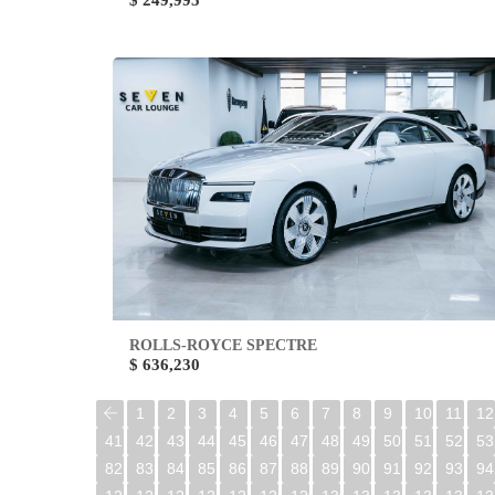
$ 249,995
ROLLS-ROYCE SPECTRE
$ 636,230
1
2
3
4
5
6
7
8
9
10
11
12
41
42
43
44
45
46
47
48
49
50
51
52
53
82
83
84
85
86
87
88
89
90
91
92
93
94