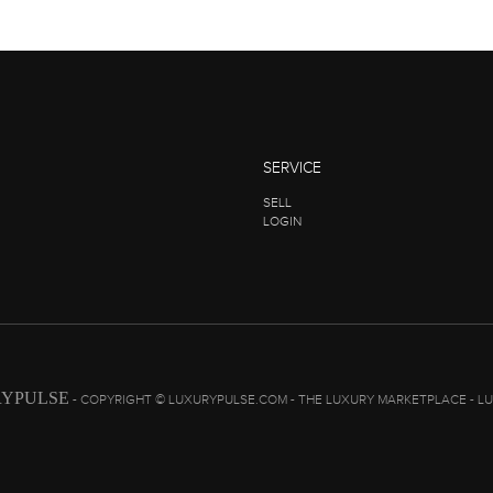
SERVICE
SELL
LOGIN
YPULSE
- COPYRIGHT © LUXURYPULSE.COM - THE LUXURY MARKETPLACE - L