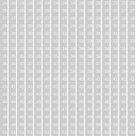
240
241
242
243
244
245
246
247
248
249
250
251
252
253
254
25
256
257
258
259
260
261
262
263
264
265
266
267
268
269
270
27
272
273
274
275
276
277
278
279
280
281
282
283
284
285
286
28
288
289
290
291
292
293
294
295
296
297
298
299
300
301
302
30
304
305
306
307
308
309
310
311
312
313
314
315
316
317
318
31
320
321
322
323
324
325
326
327
328
329
330
331
332
333
334
33
336
337
338
339
340
341
342
343
344
345
346
347
348
349
350
35
352
353
354
355
356
357
358
359
360
361
362
363
364
365
366
36
368
369
370
371
372
373
374
375
376
377
378
379
380
381
382
38
384
385
386
387
388
389
390
391
392
393
394
395
396
397
398
39
400
401
402
403
404
405
406
407
408
409
410
411
412
413
414
41
416
417
418
419
420
421
422
423
424
425
426
427
428
429
430
43
432
433
434
435
436
437
438
439
440
441
442
443
444
445
446
44
448
449
450
451
452
453
454
455
456
457
458
459
460
461
462
46
464
465
466
467
468
469
470
471
472
473
474
475
476
477
478
47
480
481
482
483
484
485
486
487
488
489
490
491
492
493
494
49
496
497
498
499
500
501
502
503
504
505
506
507
508
509
510
51
512
513
514
515
516
517
518
519
520
521
522
523
524
525
526
52