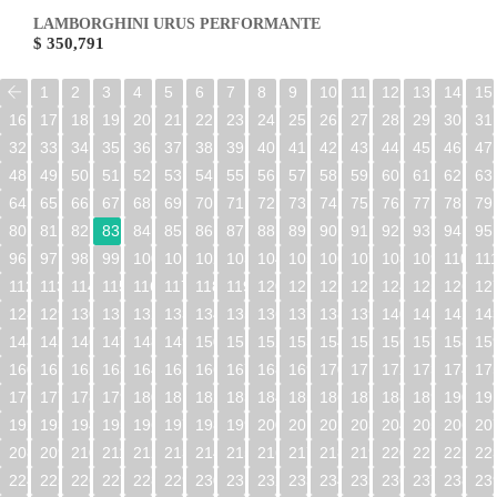
LAMBORGHINI URUS PERFORMANTE
$ 350,791
1
2
3
4
5
6
7
8
9
10
11
12
13
14
15
16
17
18
19
20
21
22
23
24
25
26
27
28
29
30
31
32
33
34
35
36
37
38
39
40
41
42
43
44
45
46
47
48
49
50
51
52
53
54
55
56
57
58
59
60
61
62
63
64
65
66
67
68
69
70
71
72
73
74
75
76
77
78
79
80
81
82
83
84
85
86
87
88
89
90
91
92
93
94
95
96
97
98
99
100
101
102
103
104
105
106
107
108
109
110
11
112
113
114
115
116
117
118
119
120
121
122
123
124
125
126
12
128
129
130
131
132
133
134
135
136
137
138
139
140
141
142
14
144
145
146
147
148
149
150
151
152
153
154
155
156
157
158
15
160
161
162
163
164
165
166
167
168
169
170
171
172
173
174
17
176
177
178
179
180
181
182
183
184
185
186
187
188
189
190
19
192
193
194
195
196
197
198
199
200
201
202
203
204
205
206
20
208
209
210
211
212
213
214
215
216
217
218
219
220
221
222
22
224
225
226
227
228
229
230
231
232
233
234
235
236
237
238
23