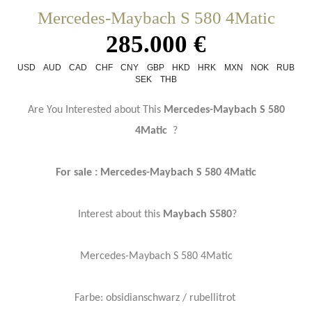
Mercedes-Maybach S 580 4Matic
285.000 €
USD
AUD
CAD
CHF
CNY
GBP
HKD
HRK
MXN
NOK
RUB
SEK
THB
Are You Interested about This
Mercedes-Maybach S 580
4Matic
?
For sale : Mercedes-Maybach S 580 4Matic
Interest about this
Maybach S580
?
Mercedes-Maybach S 580 4Matic
Farbe: obsidianschwarz / rubellitrot ​