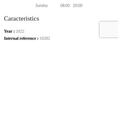
Sunday 08:00 20:00
Caracteristics
Year :
2022
Internal reference :
18282
Mileage :
50 km
Gearbox :
automatic
Fuel type :
Petrol
Car type :
Sedan
Condition :
new