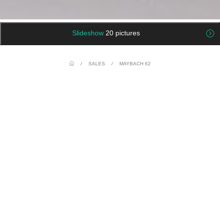
Slideshow
20 pictures
/
SALES
/
MAYBACH 62