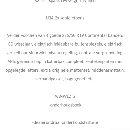
R84-21 spaak LM velgen 19 inch
U34-2x koptelefoons
Verder voorzien van 4 goede 275/50 R19 Continental banden,
CD wisselaar, elektrisch inklapbare buitenspiegels, elektrisch
verstelbaar stuurwiel, niveauregeling, centrale vergrendeling,
ABS, gereedschap in kofferbak compleet, kentekenplaten met
opgelegde letters, extra originele mattenset, middenarmsteun,
verbandpakket, bagagenet, etc.
AANWEZIG
-onderhoudsboek
-dealeruitdraai onderhoudshistorie