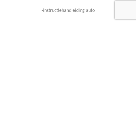
-instructiehandleiding auto
-beknopte handleiding auto
-instructiehandleiding Comand APS
-beknopte handleiding Comand APS
-instructiehandleiding parfumverspreider
-originele lederen opbergmap
-mobiliteitsboekje