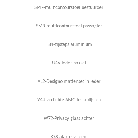
SM7-multicontourstoel bestuurder
SM8-multicontourstoel passagier
T84-zijsteps aluminium
U46-leder pakket
VL2-Designo mattenset in leder
V44-verlichte AMG instaplijsten
W72-Privacy glass achter
X78-alarmsysteem