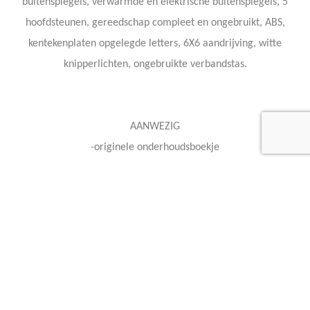
buitenspiegels, verwarmde en elektrische buitenspiegels, 5
hoofdsteunen, gereedschap compleet en ongebruikt, ABS,
kentekenplaten opgelegde letters, 6X6 aandrijving, witte
knipperlichten, ongebruikte verbandstas.
AANWEZIG
-originele onderhoudsboekje
-dealerondehoudsfacturen
-instructiehandleiding auto
-instructiehandleiding standkachel