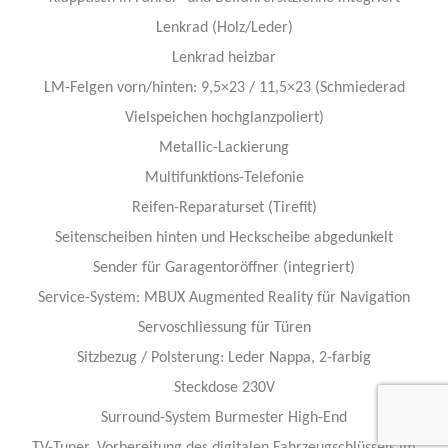
Lenkrad (Holz/Leder)
Lenkrad heizbar
LM-Felgen vorn/hinten: 9,5×23 / 11,5×23 (Schmiederad
Vielspeichen hochglanzpoliert)
Metallic-Lackierung
Multifunktions-Telefonie
Reifen-Reparaturset (Tirefit)
Seitenscheiben hinten und Heckscheibe abgedunkelt
Sender für Garagentoröffner (integriert)
Service-System: MBUX Augmented Reality für Navigation
Servoschliessung für Türen
Sitzbezug / Polsterung: Leder Nappa, 2-farbig
Steckdose 230V
Surround-System Burmester High-End
TV-Tuner, Vorbereitung des digitalen Fahrzeugschlüssels im