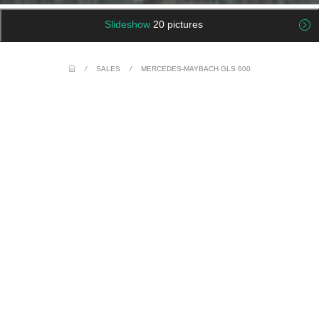
Slideshow
20 pictures
/
SALES
/
MERCEDES-MAYBACH GLS 600