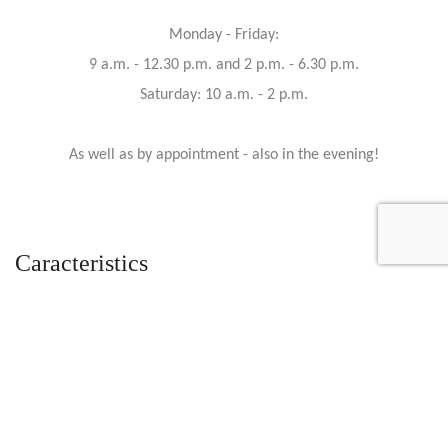
Monday - Friday:
9 a.m. - 12.30 p.m. and 2 p.m. - 6.30 p.m.
Saturday: 10 a.m. - 2 p.m.
As well as by appointment - also in the evening!
Caracteristics
Year :
2020
Mileage :
530 km
Gearbox :
automatic
Fuel type :
Petrol
Car type :
Coupe