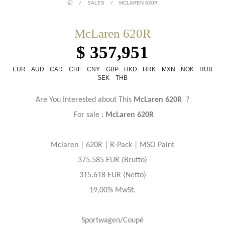
/
SALES
/
MCLAREN 620R
McLaren 620R
$ 357,951
EUR
AUD
CAD
CHF
CNY
GBP
HKD
HRK
MXN
NOK
RUB
SEK
THB
Are You Interested about This
McLaren 620R
?
For sale :
McLaren 620R
Mclaren | 620R | R-Pack | MSO Paint
375.585 EUR (Brutto)
315.618 EUR (Netto)
19,00% MwSt.
Sportwagen/Coupé