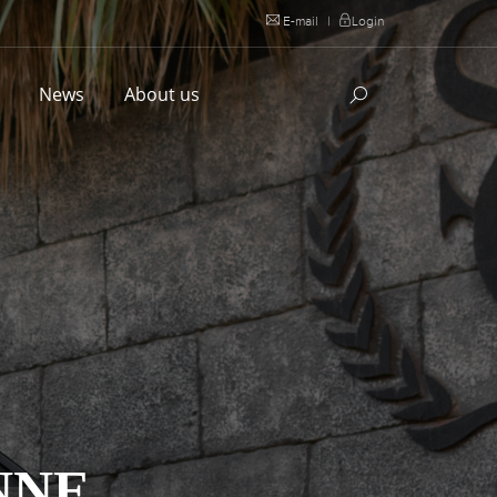
E-mail
|
Login
l
News
About us
NNE