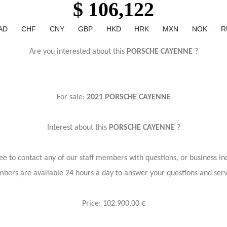
$ 106,122
AD
CHF
CNY
GBP
HKD
HRK
MXN
NOK
R
Are you interested about this
PORSCHE CAYENNE
?
For sale:
2021 PORSCHE CAYENNE
Interest about this
PORSCHE CAYENNE
?
ree to contact any of our staff members with questions, or business inq
bers are available 24 hours a day to answer your questions and ser
Price: 102.900,00 €