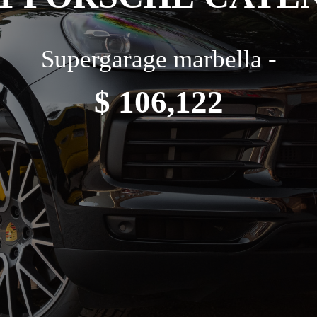
Supergarage marbella -
$ 106,122