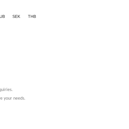
UB
SEK
THB
uiries.
ve your needs.