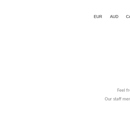
EUR
AUD
C
Feel f
Our staff mem