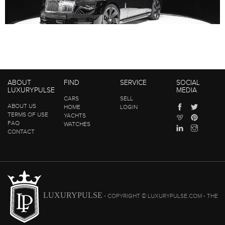
ABOUT
FIND
SERVICE
SOCIAL
LUXURYPULSE
MEDIA
CARS
SELL
ABOUT US
HOME
LOGIN
TERMS OF USE
YACHTS
FAQ
WATCHES
CONTACT
LUXURYPULSE
- COPYRIGHT © LUXURYPULSE.COM - THE