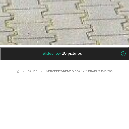
Slideshow
20 pictures
/
SALES
/
MERCEDES-BENZ G 500 4X4² BRABUS B40 500