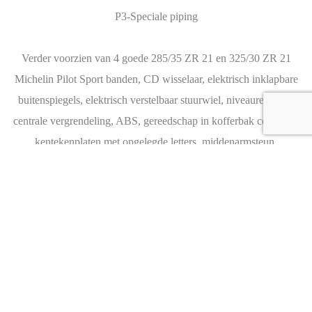
P3-Speciale piping
Verder voorzien van 4 goede 285/35 ZR 21 en 325/30 ZR 21
Michelin Pilot Sport banden, CD wisselaar, elektrisch inklapbare
buitenspiegels, elektrisch verstelbaar stuurwiel, niveauregeling,
centrale vergrendeling, ABS, gereedschap in kofferbak compleet,
kentekenplaten met opgelegde letters, middenarmsteun,
verbandpakket, bagagenet, etc.
Feel free to contact any of our staff members with questions, or
business inquiries.
Our staff members are available 24 hours a day to answer your
questions and serve your needs.
Interest about this Luxury cars ?