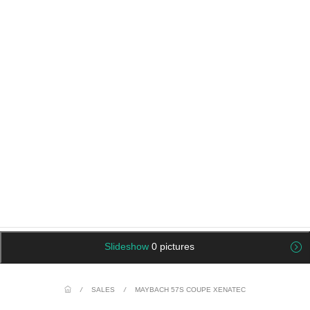
Slideshow
0 pictures
/
SALES
/
MAYBACH 57S COUPE XENATEC