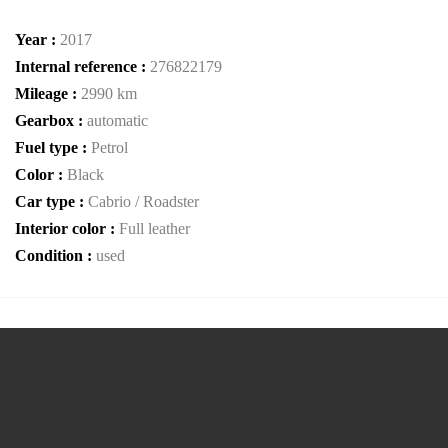
Year :
2017
Internal reference :
276822179
Mileage :
2990 km
Gearbox :
automatic
Fuel type :
Petrol
Color :
Black
Car type :
Cabrio / Roadster
Interior color :
Full leather
Condition :
used