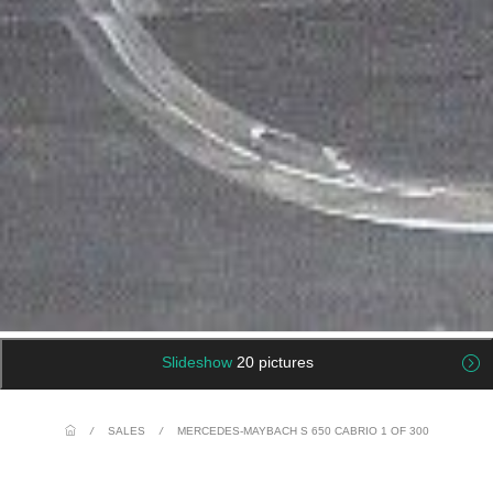
Slideshow
20 pictures
/
SALES
/
MERCEDES-MAYBACH S 650 CABRIO 1 OF 300