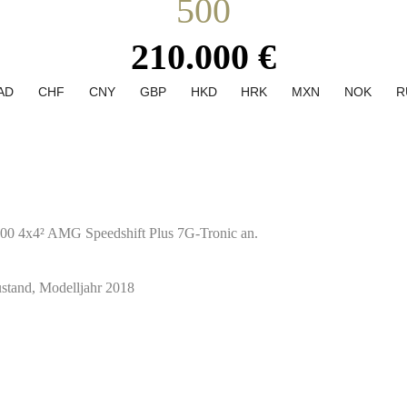
500
210.000 €
AD
CHF
CNY
GBP
HKD
HRK
MXN
NOK
R
500 4x4² AMG Speedshift Plus 7G-Tronic an.
ustand, Modelljahr 2018