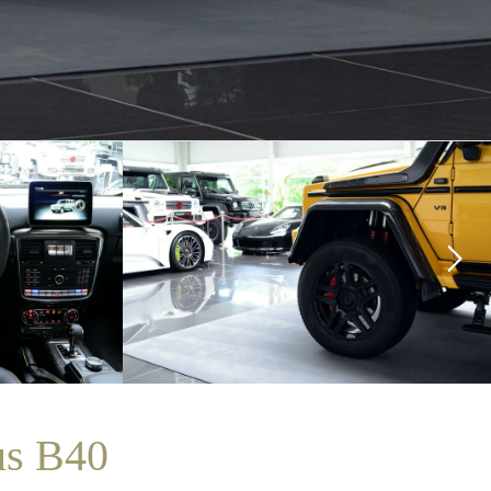
us B40