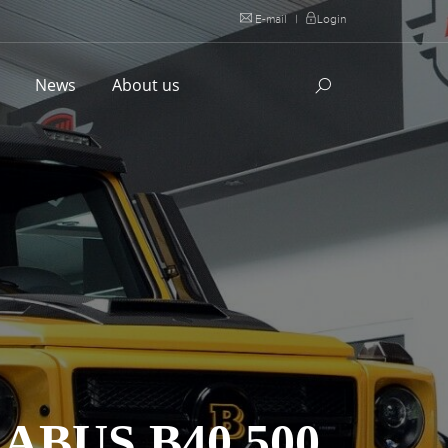
E-mail
|
Login
l
News
About us
ABUS B40 500