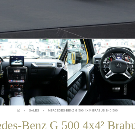
/
SALES
/
MERCEDES-BENZ G 500 4X4² BRABUS B40 500
des-Benz G 500 4x4² Brab