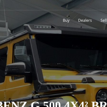
Buy
Dealers
Sel
NZ G 500 4X4² BR