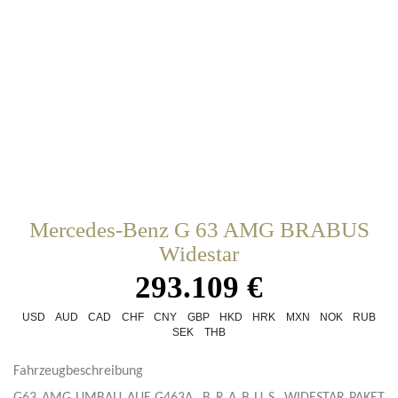
Mercedes-Benz G 63 AMG BRABUS
Widestar
293.109 €
USD
AUD
CAD
CHF
CNY
GBP
HKD
HRK
MXN
NOK
RUB
SEK
THB
Fahrzeugbeschreibung
G63 AMG UMBAU AUF G463A B R A B U S WIDESTAR PAKET