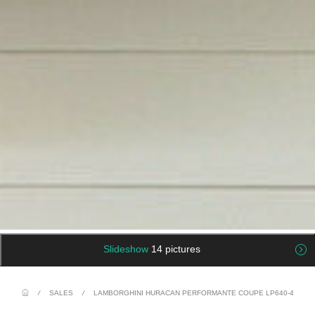
Slideshow
14 pictures
/
SALES
/
LAMBORGHINI HURACAN PERFORMANTE COUPE LP640-4