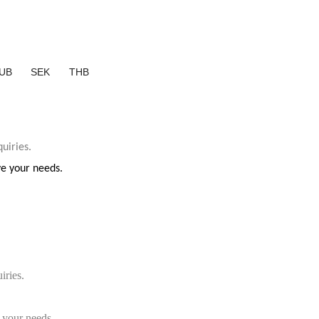
UB
SEK
THB
uiries.
ve your needs.
iries.
 your needs.