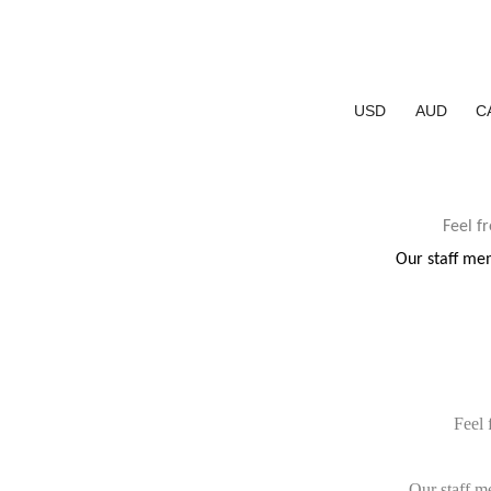
USD
AUD
C
Feel f
Our staff mem
Feel 
Our staff m