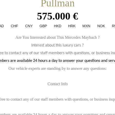
Pullman
575.000 €
AD
CHF
CNY
GBP
HKD
HRK
MXN
NOK
R
Are You Interested about This Mercedes Maybach ?
Interest about this luxury cars ?
ree to contact any of our staff members with questions, or business inq
bers are available 24 hours a day to answer your questions and ser
Our vehicle experts are standing by to answer any questions:
Contact Info
free to contact any of our staff members with questions, or business inqu
embers are available 24 hours a day to answer your questions and serve