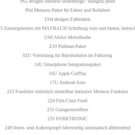
P62 designo Interieur seidenbeige / titangrau pearl
P64 Memory-Paket für Fahrer und Beifahrer
U04 designo Fußmatten
5 Einstiegsleisten mit MAYBACH Schriftzug vorn und hinten, beleuch
U60 Aktive Motorhaube
Z19 Pullman-Paket
02U Vorrüstung für Bürofunktion im Fahrzeug
14U Smartphone Integrationspaket
16U Apple CarPlay
17U Android Auto
223 Fondsitze elektrisch einstellbar inklusive Memory-Funktion
224 First-Class Fond
231 Garagentoröffner
235 PARKTRONIC
249 Innen- und Außenspiegel fahrerseitig automatisch abblendend