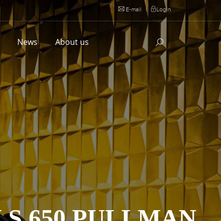
E-mail
|
Login
l
News
About us
 S 650 PULLMAN