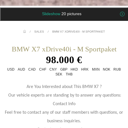
Slideshow
20 pictures
/
SALES
/
BMW X7 XDRIVE40I - M SPORTPAKET
BMW X7 xDrive40i - M Sportpaket
98.000 €
USD
AUD
CAD
CHF
CNY
GBP
HKD
HRK
MXN
NOK
RUB
SEK
THB
Are You Interested about This BMW X7 ?
Our vehicle experts are standing by to answer any questions:
Contact Info
Feel free to contact any of our staff members with questions, or
business inquiries.