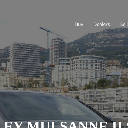
Buy
Dealers
Sel
EY MULSANNE II