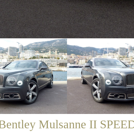
/
SALES
/
BENTLEY MULSANNE II SPEED
Bentley Mulsanne II SPEE