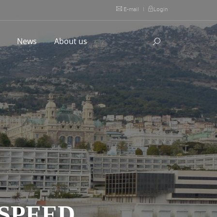
E-mail
|
Login
l
News
About us
 SPEED