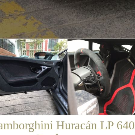
/
SALES
/
LAMBORGHINI HURACÁN LP 640-4 PERFORMANTE
amborghini Huracán LP 640