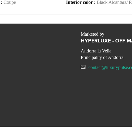
 :
Coupe
Interior color :
Black Alcantara/ 
Marketed by
HYPERLUXE - OFF 
Andorra la Vella
Principality of Andorra
contact@luxurypulse.