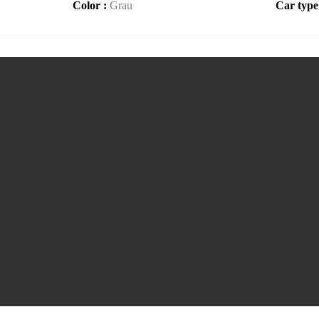
Color :
Grau
Car type