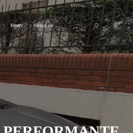
E-mail
|
Login
l
News
About us
4 PERFORMANTE