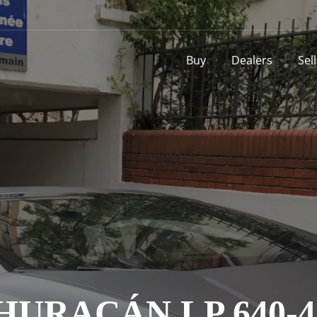
Buy
Dealers
Sel
HURACÁN LP 640-