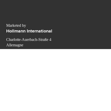
Marketed by
Hollmann International
Charlotte-Auerbach-Straße 4
Allemagne
contact@luxurypulse.com
1
1
CONTACT THE LUXURY SELLER
Send your message to