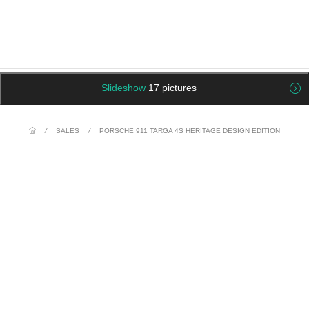
Slideshow
17 pictures
/
SALES
/
PORSCHE 911 TARGA 4S HERITAGE DESIGN EDITION