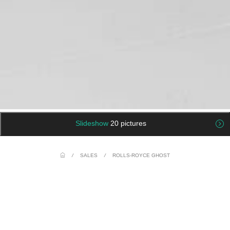
Slideshow
20 pictures
/
SALES
/
ROLLS-ROYCE GHOST