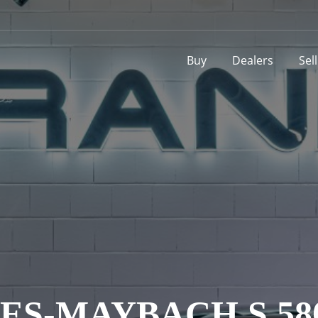
Buy
Dealers
Sel
S-MAYBACH S 58