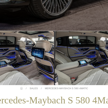
/
SALES
/
MERCEDES-MAYBACH S 580 4MATIC
rcedes-Maybach S 580 4Ma