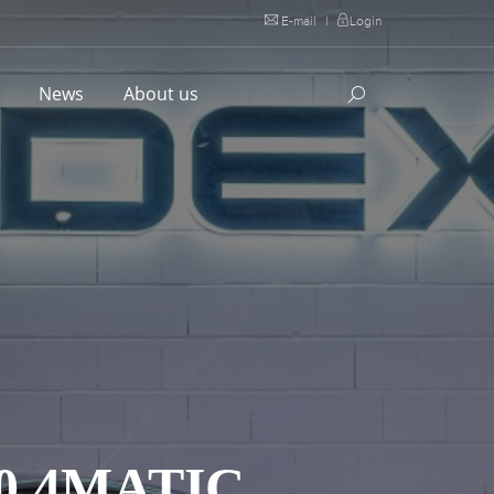
E-mail
|
Login
l
News
About us
0 4MATIC