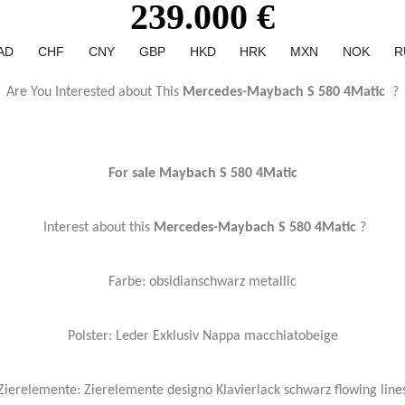
239.000 €
AD
CHF
CNY
GBP
HKD
HRK
MXN
NOK
R
Are You Interested about This
Mercedes-Maybach S 580 4Matic
?
For sale Maybach S 580 4Matic
Interest about this
Mercedes-Maybach S 580 4Matic
?
Farbe: obsidianschwarz metallic
Polster: Leder Exklusiv Nappa macchiatobeige
Zierelemente: Zierelemente designo Klavierlack schwarz flowing line