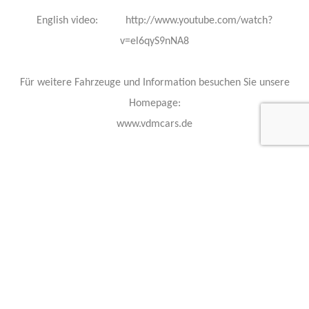
English video: http://www.youtube.com/watch?
v=el6qyS9nNA8
Für weitere Fahrzeuge und Information besuchen Sie unsere
Homepage:
www.vdmcars.de
Wir sprechen Deutsch
We speak English
Wij spreken Nederlands
Standort: Gronau (Westfalen) / Location: Germany, Gronau
(Westfalen)