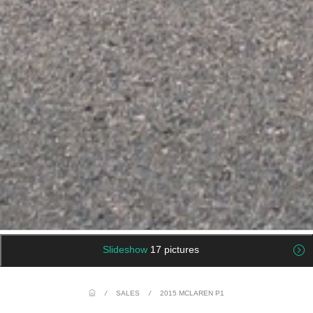
Slideshow
17 pictures
/
SALES
/
2015 MCLAREN P1