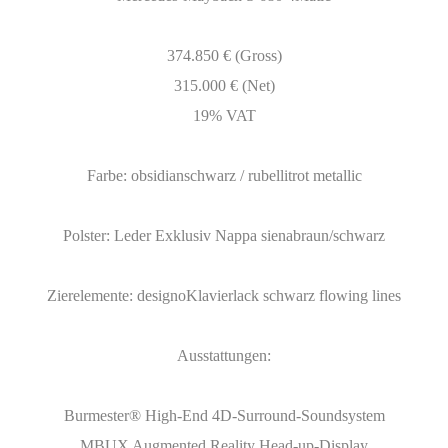
374.850 € (Gross)
315.000 € (Net)
19% VAT
Farbe: obsidianschwarz / rubellitrot metallic
Polster: Leder Exklusiv Nappa sienabraun/schwarz
Zierelemente: designoKlavierlack schwarz flowing lines
Ausstattungen:
Burmester® High-End 4D-Surround-Soundsystem
MBUX Augmented Reality Head-up-Display