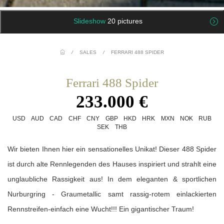
Slideshow
20 pictures
/
SALES
/
FERRARI 488 SPIDER
Ferrari 488 Spider
233.000 €
USD
AUD
CAD
CHF
CNY
GBP
HKD
HRK
MXN
NOK
RUB
SEK
THB
Wir bieten Ihnen hier ein sensationelles Unikat! Dieser 488 Spider
ist durch alte Rennlegenden des Hauses inspiriert und strahlt eine
unglaubliche Rassigkeit aus! In dem eleganten & sportlichen
Nurburgring - Graumetallic samt rassig-rotem einlackierten
Rennstreifen-einfach eine Wucht!!! Ein gigantischer Traum!