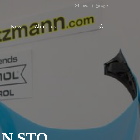
E-mail
|
Login
l
News
About us
N STO