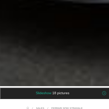
Slideshow
18 pictures
/
SALES
/
FERRARI SF90 STRADALE