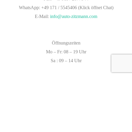
WhatsApp: +49 171 / 5545406 (Klick öffnet Chat)
E-Mail:
info@auto-zitzmann.com
Öffnungszeiten
Mo – Fr: 08 – 19 Uhr
Sa : 09 – 14 Uhr
Caracteristics
Year :
2022
Internal reference :
EO F09143
Mileage :
119 km
Gearbox :
automatic
Car type :
Coupe