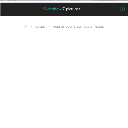
Slideshow
7 pictures
/
SALES
/
AUDI R8 COUPÉ 5.2 PLUS S-TRONIC