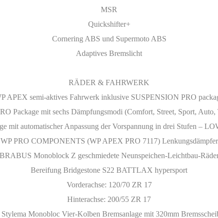
MSR
Quickshifter+
Cornering ABS und Supermoto ABS
Adaptives Bremslicht
RÄDER & FAHRWERK
P APEX semi-aktives Fahrwerk inklusive SUSPENSION PRO packa
Package mit sechs Dämpfungsmodi (Comfort, Street, Sport, Auto, 
mit automatischer Anpassung der Vorspannung in drei Stufen 
WP PRO COMPONENTS (WP APEX PRO 7117) Lenkungsdämpfer
BRABUS Monoblock Z geschmiedete Neunspeichen-Leichtbau-Räde
Bereifung Bridgestone S22 BATTLAX hypersport
Vorderachse: 120/70 ZR 17
Hinterachse: 200/55 ZR 17
Stylema Monobloc Vier-Kolben Bremsanlage mit 320mm Bremsschei