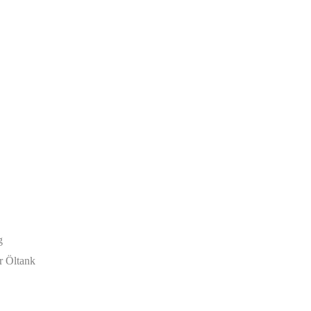
g
r Öltank