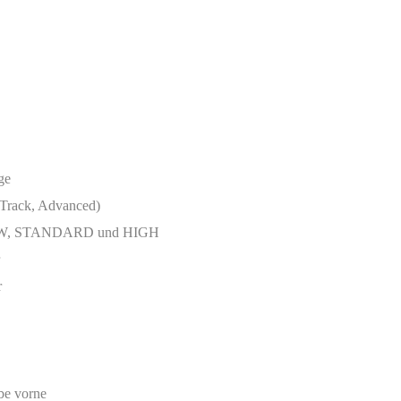
ge
Track, Advanced)
– LOW, STANDARD und HIGH
r
be vorne