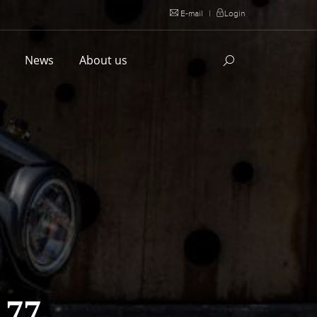
E-mail
|
Login
l
News
About us
 77