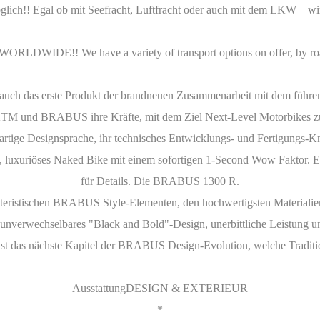
öglich!! Egal ob mit Seefracht, Luftfracht oder auch mit dem LKW – wir
WORLDWIDE!! We have a variety of transport options on offer, by road
 auch das erste Produkt der brandneuen Zusammenarbeit mit dem führ
TM und BRABUS ihre Kräfte, mit dem Ziel Next-Level Motorbikes zu e
igartige Designsprache, ihr technisches Entwicklungs- und Fertigung
es, luxuriöses Naked Bike mit einem sofortigen 1-Second Wow Faktor. 
für Details. Die BRABUS 1300 R.
eristischen BRABUS Style-Elementen, den hochwertigsten Materiali
erwechselbares "Black and Bold"-Design, unerbittliche Leistung und 
das nächste Kapitel der BRABUS Design-Evolution, welche Tradition
AusstattungDESIGN & EXTERIEUR
*