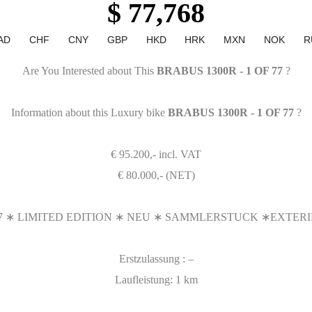
$ 77,768
AD
CHF
CNY
GBP
HKD
HRK
MXN
NOK
R
Are You Interested about This
BRABUS 1300R - 1 OF 77
?
Information about this Luxury bike
BRABUS 1300R - 1 OF 77
?
€ 95.200,- incl. VAT
€ 80.000,- (NET)
77 ∗ LIMITED EDITION ∗ NEU ∗ SAMMLERSTUCK ∗EXTER
Erstzulassung : –
Laufleistung: 1 km