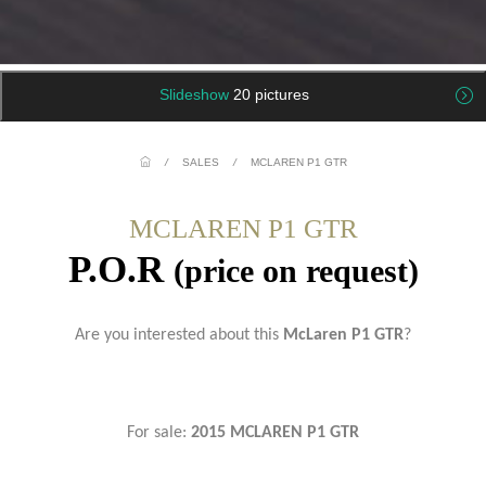
Slideshow
20 pictures
/
SALES
/
MCLAREN P1 GTR
MCLAREN P1 GTR
P.O.R
(price on request)
Are you interested about this
McLaren P1 GTR
?
For sale:
2015 MCLAREN P1 GTR