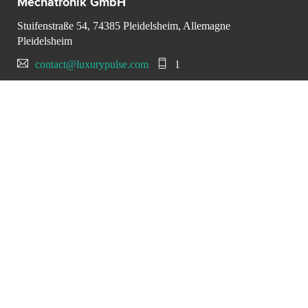
Mechatronik GmbH
Stuifenstraße 54, 74385 Pleidelsheim, Allemagne
Pleidelsheim
contact@luxurypulse.com
1
CONTACT THE LUXURY SELLER
Send your message to
Mechatronik GmbH