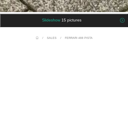
Slideshow
15 pictures
/
SALES
/
FERRARI 488 PISTA